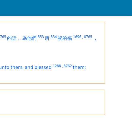
765
853
834
1696
,
8765
的話，
為他們
所
祝的福
，
1288
,
8762
unto them, and blessed
them;