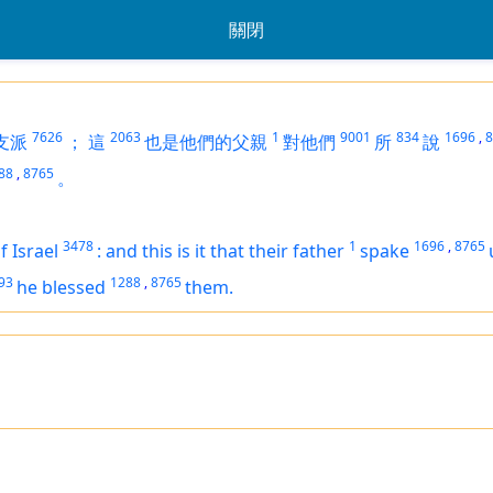
關閉
7626
2063
1
9001
834
1696
,
8
支派
；
這
也是他們的父親
對他們
所
說
88
,
8765
。
3478
1
1696
,
8765
f Israel
:
and this
is it
that their father
spake
93
1288
,
8765
he blessed
them.