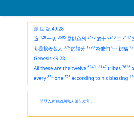
創 世 記 49:28
428
3605
3478
6240
8147
這
一切
是以色列
的十
二
376
1293
853
12
都是按著各人
的福分
為他們
祝福
Genesis 49:28
6240
,
8147
7626
All these
are
the twelve
tribes
o
834
376
12
every
one
according to his blessing
請登入網頁啟用私人筆記功能。