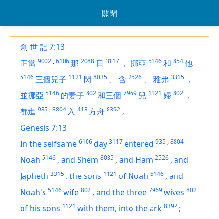
關閉
創 世 記 7:13
9002
,
6106
2088
3117
5146
854
正當
那
日
，
挪亞
和
他
5146
1121
8035
2526
3315
三個兒子
閃
、
含
、
雅弗
，
5146
802
7969
1121
802
並挪亞
的妻子
和三個
兒
婦
，
935
,
8804
413
8392
都進
入
方舟
。
Genesis 7:13
6106
3117
935
,
8804
In the selfsame
day
entered
5146
8035
2526
Noah
,
and Shem
,
and Ham
,
and
3315
1121
5146
Japheth
,
the sons
of Noah
,
and
5146
802
7969
802
Noah's
wife
,
and the three
wives
1121
8392
of his sons
with them, into the ark
;