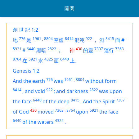
關閉
創 世 記 1:2
776
1961
,
8804
8414
922
8415
地
是
空虛
混沌
，
淵
面
#
5921
6440
2822
430
7307
7363
,
#
黑暗
；
神
的靈
運行
8764
5921
4325
6440
在
水
面
上。
Genesis 1:2
776
1961
,
8804
And the earth
was
without form
8414
922
2822
,
and void
;
and darkness
was
upon
6440
8415
7307
the face
of the deep
.
And the Spirit
430
7363
,
8764
5921
of God
moved
upon
the face
6440
4325
of the waters
.