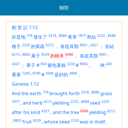
關閉
創 世 記 1:12
776
3318
,
8686
1877
2232
,
8688
於是地
發生了
青草
和結
2233
6212
9001
,
4327
種子
的菜蔬
，
各從其類
；
並結
6213
,
8802
6529
6086
9001
,
果子
的樹木
，
各從其類
4327
834
2233
9002
430
；
果子
#
都包著核
#
。
神
7200
,
8799
3588
2896
看著
#
是好的
。
Genesis 1:12
776
3318
,
8686
And the earth
brought forth
grass
1877
6212
2232
,
8688
2233
,
and
herb
yielding
seed
4327
6086
6213
after his kind
,
and the tree
yielding
,
8802
6529
2233
fruit
,
whose seed
was
in itself,