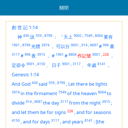
關閉
創 世 記 1:14
430
559
,
8799
9002
,
7549
,
8064
神
說
：
「天上
要有
1961
,
8799
3974
9001
,
914
,
8687
996
光體
，
可以分
#
晝
3117
996
3915
1961
8804
9001
,
226
#
夜
，
#
#
作記號
，
9001
,
4150
9001
,
3117
8141
定節令
、
日子
、
年歲
，
Genesis 1:14
430
559
,
8799
And God
said
,
Let there be lights
3974
7549
8064
in the firmament
of the heaven
to
914
,
8687
3117
3915
divide
the day
from the night
;
226
and let them be for signs
,
and for seasons
4150
3117
8141
,
and for days
,
and years
:
[the