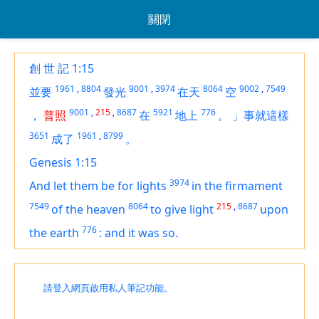
關閉
創 世 記 1:15
1961
,
8804
9001
,
3974
8064
9002
,
7549
並要
發光
在天
空
9001
,
215
,
8687
5921
776
，
普照
在
地上
。
」事就這樣
3651
1961
,
8799
成了
。
Genesis 1:15
3974
And let them be for lights
in the firmament
7549
8064
215
,
8687
of the heaven
to give light
upon
776
the earth
:
and it was so.
請登入網頁啟用私人筆記功能。