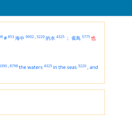
98
853
9002
,
3220
4325
5775
#
海中
的水
；
雀鳥
也
4390
,
8798
4325
3220
the waters
in the seas
,
and