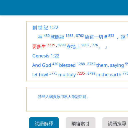
創 世 記 1:22
430
1288
,
8762
853
神
就賜福
給這一切
#
，
說
7235
,
8799
9002
,
776
要多生
在地上
。
」
Genesis 1:22
430
1288
,
8762
5
And God
blessed
them, saying
5775
7235
,
8799
77
let fowl
multiply
in the earth
請登入網頁啟用私人筆記功能。
詞語解釋
彙編索引
詞語搜尋