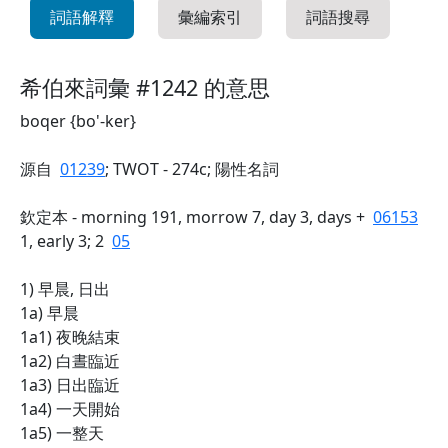
詞語解釋
彙編索引
詞語搜尋
希伯來詞彙 #1242 的意思
boqer {bo'-ker}
源自
01239
; TWOT - 274c; 陽性名詞
欽定本 - morning 191, morrow 7, day 3, days +
06153
1, early 3; 2
05
1) 早晨, 日出
1a) 早晨
1a1) 夜晚結束
1a2) 白晝臨近
1a3) 日出臨近
1a4) 一天開始
1a5) 一整天