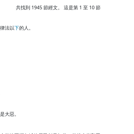
共找到
1945
節經文。 這是第 1 至 10 節
律法以
下
的人。
。
是大惡。