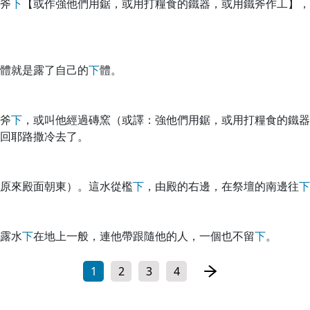
斧
下
【或作強他們用鋸，或用打糧食的鐵器，或用鐵斧作工】，
體就是露了自己的
下
體。
斧
下
，或叫他經過磚窯（或譯：強他們用鋸，或用打糧食的鐵器
回耶路撒冷去了。
原來殿面朝東）。這水從檻
下
，由殿的右邊，在祭壇的南邊往
下
露水
下
在地上一般，連他帶跟隨他的人，一個也不留
下
。
1
2
3
4