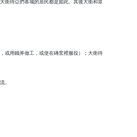
大衛待亞捫各城的居民都是如此。其後大衛和眾
，或用鐵斧做工，或使在磚窯裡服役）；大衛待
流。