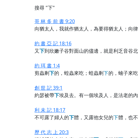
搜尋 "下"
哥 林 多 前 書 9:20
向猶太人，我就作猶太人，為要得猶太人；向律
約 書 亞 記 18:16
又
下
到欣嫩子谷對面山的儘邊，就是利乏音谷北
約 珥 書 1:4
剪蟲剩
下
的，蝗蟲來吃；蝗蟲剩
下
的，蝻子來吃
創 世 記 39:1
約瑟被帶
下
埃及去。有一個埃及人，是法老的內
利 未 記 18:17
不可露了婦人的
下
體，又露他女兒的
下
體，也不
歷 代 志 上 20:3