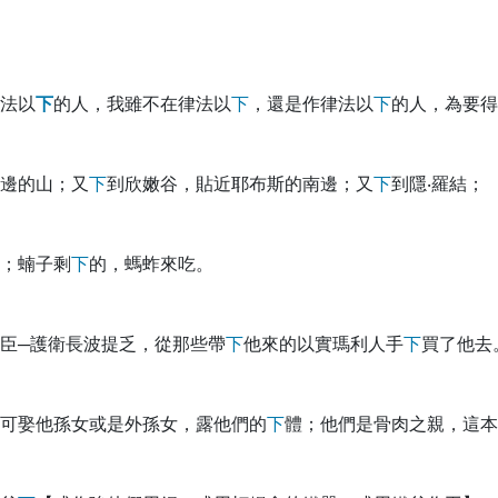
法以
下
的人，我雖不在律法以
下
，還是作律法以
下
的人，為要得
邊的山；又
下
到欣嫩谷，貼近耶布斯的南邊；又
下
到隱‧羅結；
；蝻子剩
下
的，螞蚱來吃。
臣─護衛長波提乏，從那些帶
下
他來的以實瑪利人手
下
買了他去
可娶他孫女或是外孫女，露他們的
下
體；他們是骨肉之親，這本