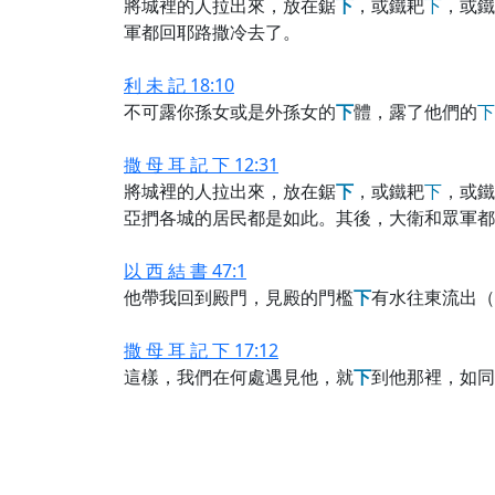
將城裡的人拉出來，放在鋸
下
，或鐵耙
下
，或鐵
軍都回耶路撒冷去了。
利 未 記 18:10
不可露你孫女或是外孫女的
下
體，露了他們的
下
撒 母 耳 記 下 12:31
將城裡的人拉出來，放在鋸
下
，或鐵耙
下
，或鐵
亞捫各城的居民都是如此。其後，大衛和眾軍都
以 西 結 書 47:1
他帶我回到殿門，見殿的門檻
下
有水往東流出（
撒 母 耳 記 下 17:12
這樣，我們在何處遇見他，就
下
到他那裡，如同