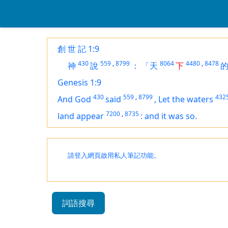
創 世 記 1:9
430
559
,
8799
8064
4480
,
8478
神
說
：
「天
下
Genesis 1:9
430
559
,
8799
432
And God
said
,
Let the waters
7200
,
8735
land
appear
:
and it was so.
請登入網頁啟用私人筆記功能。
詞語搜尋