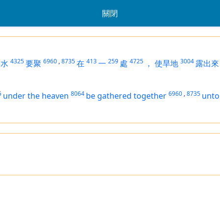
關閉
4325
6960
,
8735
413
259
4725
3004
的水
要聚
在
一
處
，
使旱地
露出來
5
8064
6960
,
8735
under the heaven
be gathered together
unto