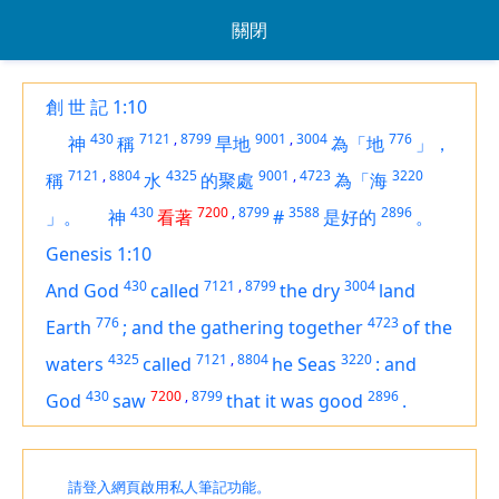
關閉
創 世 記 1:10
430
7121
,
8799
9001
,
3004
776
神
稱
旱地
為「地
」，
7121
,
8804
4325
9001
,
4723
3220
稱
水
的聚處
為「海
430
7200
,
8799
3588
2896
」。
神
看著
#
是好的
。
Genesis 1:10
430
7121
,
8799
3004
And God
called
the dry
land
776
4723
Earth
;
and the gathering together
of the
4325
7121
,
8804
3220
waters
called
he Seas
:
and
430
7200
,
8799
2896
God
saw
that
it was
good
.
請登入網頁啟用私人筆記功能。