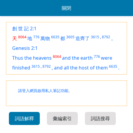
關閉
創 世 記 2:1
8064
776
6635
3605
3615
,
8792
天
地
萬物
都
造齊了
。
Genesis 2:1
8064
776
Thus the heavens
and the earth
were
3615
,
8792
6635
finished
,
and all the host of them
.
請登入網頁啟用私人筆記功能。
詞語解釋
彙編索引
詞語搜尋