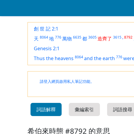
創 世 記 2:1
8064
776
6635
3605
3615
,
8792
天
地
萬物
都
造齊了
Genesis 2:1
8064
776
Thus the heavens
and the earth
were
請登入網頁啟用私人筆記功能。
詞語解釋
彙編索引
詞語搜尋
希伯來時態 #8792 的意思