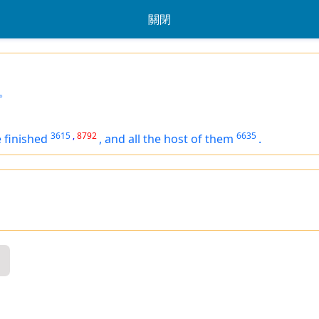
關閉
。
3615
,
8792
6635
 finished
,
and all the host of them
.