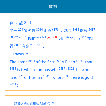
關閉
創 世 記 2:11
259
8034
6376
1931
5437
第一
道名叫
比遜
，
就是
環繞
,
8802
853
2341
3605
776
834
#
哈腓拉
全
地
的。
#
在那
8033
2091
裡
有金子
，
Genesis 2:11
8034
259
6376
The name
of the first
is
Pison
:
that
1931
5437
,
8802
is
it which compasseth
the whole
776
2341
834
land
of Havilah
,
where
there is
gold
2091
;
請登入網頁啟用私人筆記功能。