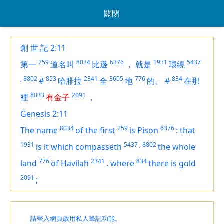
關閉
創 世 記 2:11
259
8034
6376
1931
5437
第一
道名叫
比遜
，
就是
環繞
,
8802
853
2341
3605
776
834
#
哈腓拉
全
地
的。
#
在那
8033
2091
裡
有金子
，
Genesis 2:11
8034
259
6376
The name
of the first
is
Pison
:
that
1931
5437
,
8802
is
it which compasseth
the whole
776
2341
834
land
of Havilah
,
where
there is
gold
2091
;
請登入網頁啟用私人筆記功能。