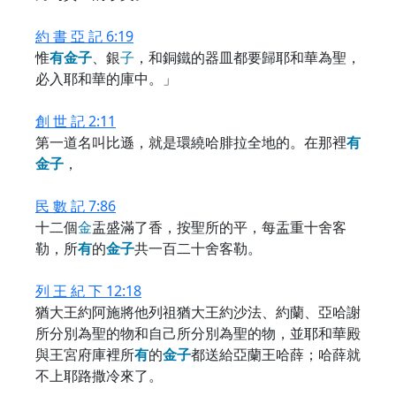
約 書 亞 記 6:19
惟
有
金
子
、銀
子
，和銅鐵的器皿都要歸耶和華為聖，
必入耶和華的庫中。」
創 世 記 2:11
第一道名叫比遜，就是環繞哈腓拉全地的。在那裡
有
金
子
，
民 數 記 7:86
十二個
金
盂盛滿了香，按聖所的平，每盂重十舍客
勒，所
有
的
金
子
共一百二十舍客勒。
列 王 紀 下 12:18
猶大王約阿施將他列祖猶大王約沙法、約蘭、亞哈謝
所分別為聖的物和自己所分別為聖的物，並耶和華殿
與王宮府庫裡所
有
的
金
子
都送給亞蘭王哈薛；哈薛就
不上耶路撒冷來了。