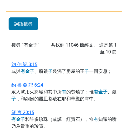
詞語搜尋
搜尋 "有金子"
共找到
11046
節經文。 這是第 1
至 10 節
約 伯 記 3:15
或與
有
金
子
、將銀
子
裝滿了房屋的王
子
一同安息；
約 書 亞 記 6:24
眾人就用火將城和其中所
有
的焚燒了；惟
有
金
子
、銀
子
，和銅鐵的器皿都放在耶和華殿的庫中。
箴 言 20:15
有
金
子
和許多珍珠（或譯：紅寶石），惟
有
知識的嘴
乃為貴重的珍寶。