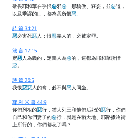
敬畏耶和華在乎恨
惡
邪
惡
；那驕傲、狂妄，並
惡
道，
以及乖謬的口，都為我所恨
惡
。
詩 篇 34:21
惡
必害死
惡
人；恨
惡
義人的，必被定罪。
箴 言 17:15
定
惡
人為義的，定義人為
惡
的，這都為耶和華所憎
惡
。
詩 篇 26:5
我恨
惡
惡
人的會，必不與
惡
人同坐。
耶 利 米 書 44:9
你們列祖的
惡
行，猶大列王和他們后妃的
惡
行，你們
自己和你們妻子的
惡
行，就是在猶大地、耶路撒冷街
上所行的，你們都忘了嗎？