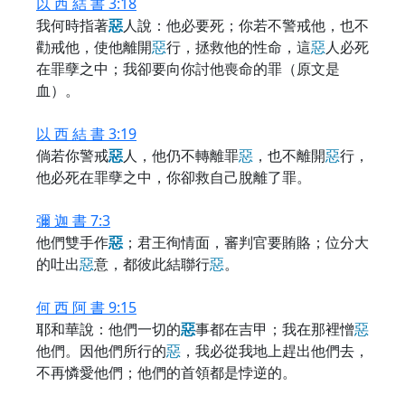
以 西 結 書 3:18
我何時指著
惡
人說：他必要死；你若不警戒他，也不
勸戒他，使他離開
惡
行，拯救他的性命，這
惡
人必死
在罪孽之中；我卻要向你討他喪命的罪（原文是
血）。
以 西 結 書 3:19
倘若你警戒
惡
人，他仍不轉離罪
惡
，也不離開
惡
行，
他必死在罪孽之中，你卻救自己脫離了罪。
彌 迦 書 7:3
他們雙手作
惡
；君王徇情面，審判官要賄賂；位分大
的吐出
惡
意，都彼此結聯行
惡
。
何 西 阿 書 9:15
耶和華說：他們一切的
惡
事都在吉甲；我在那裡憎
惡
他們。因他們所行的
惡
，我必從我地上趕出他們去，
不再憐愛他們；他們的首領都是悖逆的。