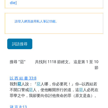
die]
請登入網頁啟用私人筆記功能。
詞語搜尋
搜尋 "惡"
共找到
1118
節經文。 這是第 1 至 10
節
以 西 結 書 33:8
我對
惡
人說：『
惡
人哪，你必要死！』你─以西結若
不開口警戒
惡
人，使他離開所行的道，這
惡
人必死在
罪孽之中，我卻要向你討他喪命的罪（原文是血）。
箴 言 8:13