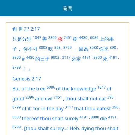
關閉
創 世 記 2:17
1847
2896
7451
4480
,
6086
只是分別
善
惡
樹
上的果
3808
398
,
8799
3588
398
,
子，
你不可
吃
，
因為
你吃
8800
4480
9002
,
3117
4191
,
8800
4191
,
#
的日子
必定
死
8799
！
」
Genesis 2:17
6086
1847
But of the tree
of the knowledge
of
2896
7451
398
,
good
and evil
,
thou shalt not eat
8799
3117
398
,
of it: for in the day
that thou eatest
8800
4191
,
8800
4191
,
thereof thou shalt surely
die
8799
.
[thou shalt surely...: Heb. dying thou shalt