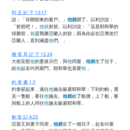
列 王 紀 下 13:17
說：「你開朝東的窗戶。」
他
就
開
了
。以利沙說：
「射箭吧！」
他
就
射箭。以利沙說：「這是耶和華的
得勝箭，
就
是戰勝亞蘭人的箭；因為你必在亞弗攻打
亞蘭人，直到滅盡
他
們。」
撒 母 耳 記 下 12:24
大衛安慰
他
的妻拔示巴，與
他
同寢，
他
就
生
了
兒子，
給
他
起名叫所羅門。耶和華也喜愛
他
，
約 拿 書 1:3
約拿卻起來，逃往
他
施去躲避耶和華；下到約帕，遇
見一隻船，要往
他
施去。
他
就
給
了
船價，上
了
船，要
與船上的人同往
他
施去躲避耶和華。
創 世 記 4:25
亞當又與妻子同房，
他
就
生
了
一個兒子，起名叫塞