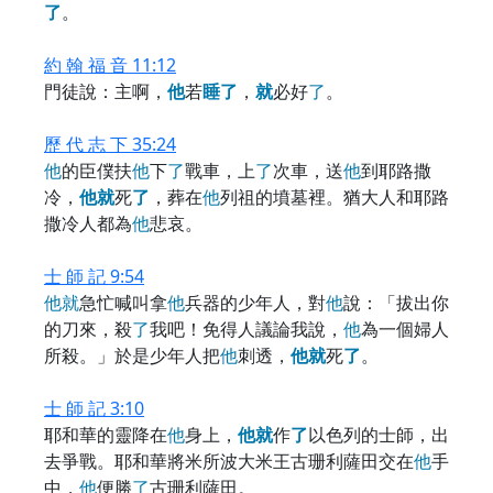
了
。
約 翰 福 音 11:12
門徒說：主啊，
他
若
睡
了
，
就
必好
了
。
歷 代 志 下 35:24
他
的臣僕扶
他
下
了
戰車，上
了
次車，送
他
到耶路撒
冷，
他
就
死
了
，葬在
他
列祖的墳墓裡。猶大人和耶路
撒冷人都為
他
悲哀。
士 師 記 9:54
他
就
急忙喊叫拿
他
兵器的少年人，對
他
說：「拔出你
的刀來，殺
了
我吧！免得人議論我說，
他
為一個婦人
所殺。」於是少年人把
他
刺透，
他
就
死
了
。
士 師 記 3:10
耶和華的靈降在
他
身上，
他
就
作
了
以色列的士師，出
去爭戰。耶和華將米所波大米王古珊利薩田交在
他
手
中，
他
便勝
了
古珊利薩田。