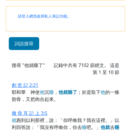
請登入網頁啟用私人筆記功能。
詞語搜尋
搜尋 "他就睡了"
記錄中共有
7102
節經文。 這是
第 1 至 10 節
創 世 記 2:21
耶和華 神使
他
沉
睡
，
他
就
睡
了
；於是取下
他
的一條
肋骨，又把肉合起來。
撒 母 耳 記 上 3:5
就
跑到以利那裡，說：「你呼喚我？我在這裡。」以
利回答說：「我沒有呼喚你，你去
睡
吧。」
他
就
去
睡