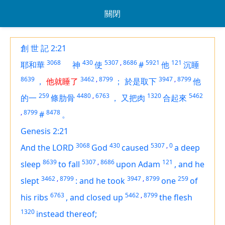
關閉
創 世 記 2:21
3068
430
5307
,
8686
5921
121
耶和華
神
使
#
他
沉睡
8639
3462
,
8799
3947
,
8799
，
他就睡了
；
於是取下
他
259
4480
,
6763
1320
5462
的一
條肋骨
，
又把肉
合起來
,
8799
8478
#
。
Genesis 2:21
3068
430
5307
,
0
And the LORD
God
caused
a deep
8639
5307
,
8686
121
sleep
to fall
upon Adam
,
and he
3462
,
8799
3947
,
8799
259
slept
:
and he took
one
of
6763
5462
,
8799
his ribs
,
and closed up
the flesh
1320
instead thereof;