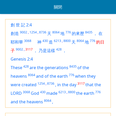
關閉
創 世 記 2:4
9002
,
1254
,
8736
8064
776
8435
創造
天
地
的來歷
，
在
3068
430
6213
,
8800
8064
776
耶和華
神
造
天
地
的日
9002
,
3117
428
子
，
乃是這樣
，
Genesis 2:4
428
8435
These
are
the generations
of the
8064
776
heavens
and of the earth
when they
1254
,
8736
3117
were created
,
in the day
that the
3068
430
6213
,
8800
776
LORD
God
made
the earth
8064
and the heavens
,