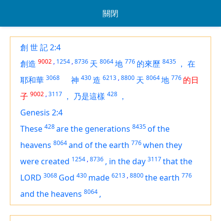
關閉
創 世 記 2:4
9002
,
1254
,
8736
8064
776
8435
創造
天
地
的來歷
，
在
3068
430
6213
,
8800
8064
776
耶和華
神
造
天
地
的日
9002
,
3117
428
子
，
乃是這樣
，
Genesis 2:4
428
8435
These
are
the generations
of the
8064
776
heavens
and of the earth
when they
1254
,
8736
3117
were created
,
in the day
that the
3068
430
6213
,
8800
776
LORD
God
made
the earth
8064
and the heavens
,