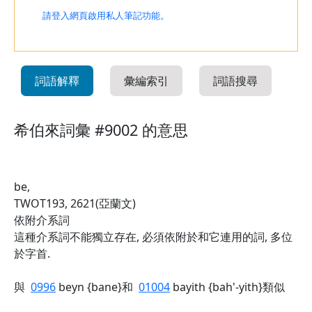
請登入網頁啟用私人筆記功能。
詞語解釋
彙編索引
詞語搜尋
希伯來詞彙 #9002 的意思
be,
TWOT193, 2621(亞蘭文)
依附介系詞
這種介系詞不能獨立存在, 必須依附於和它連用的詞, 多位
於字首.
與
0996
beyn {bane}和
01004
bayith {bah'-yith}類似