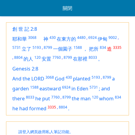
關閉
創 世 記 2:8
3068
430
4480
,
6924
9002
,
耶和華
神
在東方的
伊甸
5731
5193
,
8799
1588
834
3335
立了
一個園子
，
把所
造
,
8804
120
7760
,
8799
8033
的人
安置
在那裡
。
Genesis 2:8
3068
430
5193
,
8799
And the LORD
God
planted
a
1588
6924
5731
garden
eastward
in Eden
;
and
8033
7760
,
8799
120
834
there
he put
the man
whom
3335
,
8804
he had formed
.
請登入網頁啟用私人筆記功能。