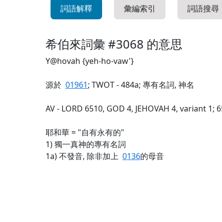
詞語解釋
彙編索引
詞語搜尋
希伯來詞彙 #3068 的意思
Y@hovah {yeh-ho-vaw'}
源於
01961
; TWOT - 484a; 專有名詞, 神名
AV - LORD 6510, GOD 4, JEHOVAH 4, variant 1; 
耶和華 = "自有永有的"
1) 獨一真神的專有名詞
1a) 不發音, 除非加上
0136
的母音