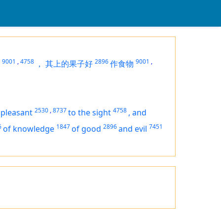
9001
,
4758
2896
9001
,
，
其上的果子好
作食物
2530
,
8737
4758
s pleasant
to the sight
,
and
6
1847
2896
7451
of knowledge
of good
and evil