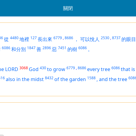
關閉
86
4480
127
6779
,
8686
2530
,
8737
從
地裡
長出來
，
可以悅人
的眼目
6086
1847
2896
7451
6086
樹
和分別
善
惡
的樹
。
3068
430
6779
,
8686
6086
he LORD
God
to grow
every tree
that i
416
8432
1588
608
also in the midst
of the garden
,
and the tree