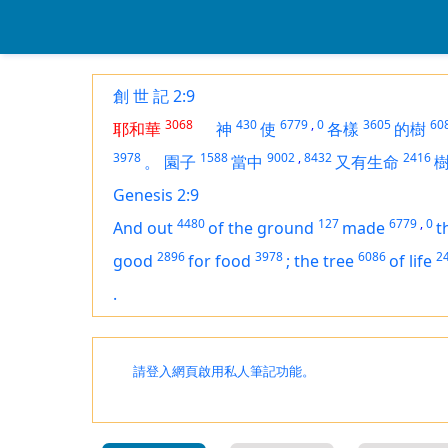
創 世 記 2:9
3068
430
6779
,
0
3605
60
耶和華
神
使
各樣
的樹
3978
1588
9002
,
8432
2416
。
園子
當中
又有生命
Genesis 2:9
4480
127
6779
,
0
And out
of the ground
made
t
2896
3978
6086
2
good
for food
;
the tree
of life
.
請登入網頁啟用私人筆記功能。