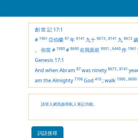
創 世 記 17:1
1961
87
8141
8673
,
8141
8672
#
亞伯蘭
年
九十
九
1980
8690
9001
,
6440
1961
。
你當
#
#
在我面前
作
Genesis 17:1
87
8673
,
8141
And when Abram
was ninety
yea
7706
410
1980
,
8690
am
the Almighty
God
;
walk
請登入網頁啟用私人筆記功能。
詞語搜尋