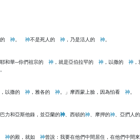
各的
神
。
神
不是死人的
神
，乃是活人的
神
。
『耶和華─你們祖宗的
神
，就是亞伯拉罕的
神
，以撒的
神
，
。
，以撒的
神
，雅各的
神
。」摩西蒙上臉，因為怕看
神
。
巴力和亞斯他錄，並亞蘭的
神
、西頓的
神
、摩押的
神
、亞捫人的
生
神
的殿，就如
神
曾說：我要在他們中間居住，在他們中間