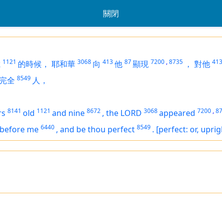
關閉
1121
3068
413
87
7200
,
8735
41
歲
的時候，
耶和華
向
他
顯現
，
對他
8549
完全
人，
8141
1121
8672
3068
7200
,
8
rs
old
and nine
,
the LORD
appeared
6440
8549
before me
,
and be thou perfect
.
[perfect: or, uprig