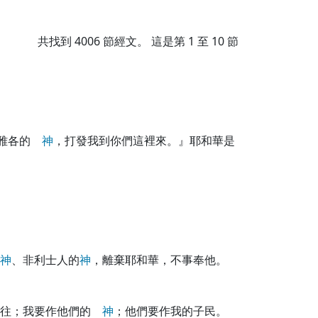
共找到
4006
節經文。 這是第 1 至 10 節
雅各的
神
，打發我到你們這裡來。』耶和華是
神
、非利士人的
神
，離棄耶和華，不事奉他。
來往；我要作他們的
神
；他們要作我的子民。