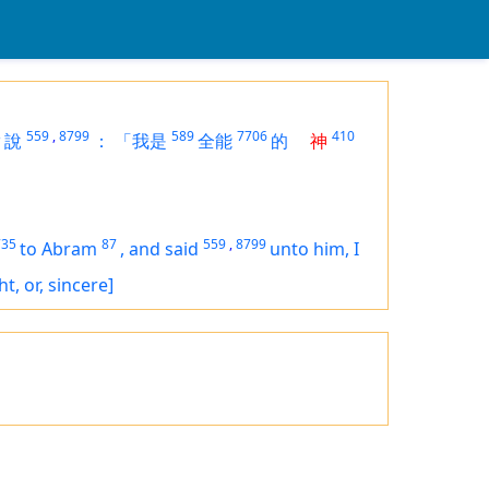
3
559
,
8799
589
7706
410
說
：
「我是
全能
的
神
735
87
559
,
8799
to Abram
,
and said
unto him, I
ht, or, sincere]