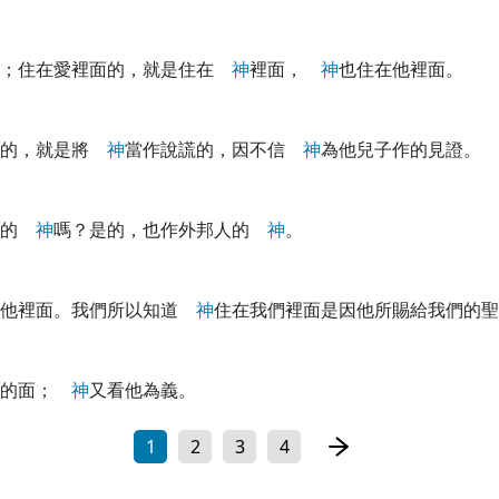
愛；住在愛裡面的，就是住在
神
裡面，
神
也住在他裡面。
的，就是將
神
當作說謊的，因不信
神
為他兒子作的見證。
人的
神
嗎？是的，也作外邦人的
神
。
在他裡面。我們所以知道
神
住在我們裡面是因他所賜給我們的聖
的面；
神
又看他為義。
1
2
3
4