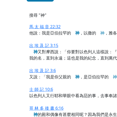
搜尋 "神"
馬 太 福 音 22:32
他說：我是亞伯拉罕的
神
，以撒的
神
，雅
出 埃 及 記 3:15
神
又對摩西說：「你要對以色列人這樣說：
我的名，直到永遠；這也是我的紀念，直到萬代
出 埃 及 記 3:6
又說：「我是你父親的
神
，是亞伯拉罕的
神
士 師 記 10:6
以色列人又行耶和華眼中看為惡的事，去事奉諸
哥 林 多 後 書 6:16
神
的殿和偶像有甚麼相同呢？因為我們是永