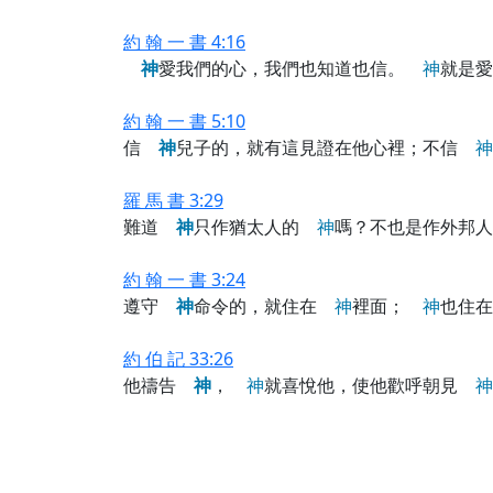
約 翰 一 書 4:16
神
愛我們的心，我們也知道也信。
神
就是
約 翰 一 書 5:10
信
神
兒子的，就有這見證在他心裡；不信
神
羅 馬 書 3:29
難道
神
只作猶太人的
神
嗎？不也是作外邦
約 翰 一 書 3:24
遵守
神
命令的，就住在
神
裡面；
神
也住
約 伯 記 33:26
他禱告
神
，
神
就喜悅他，使他歡呼朝見
神