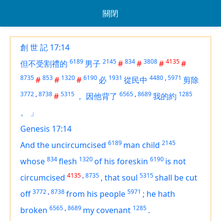
關閉
創 世 記 17:14
6189
2145
834
3808
4135
但不受割禮的
男子
#
#
#
#
8735
853
1320
6190
1931
4480
,
5971
#
#
#
必
從民中
剪除
3772
,
8738
5315
6565
,
8689
1285
#
，
因他背了
我的約
。
」
Genesis 17:14
6189
2145
And the uncircumcised
man child
834
1320
6190
whose
flesh
of his foreskin
is not
4135
,
8735
5315
circumcised
,
that soul
shall be cut
3772
,
8738
5971
off
from his people
;
he hath
6565
,
8689
1285
broken
my covenant
.