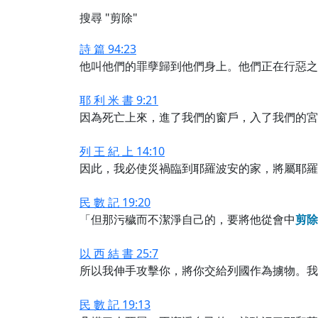
搜尋 "剪除"
詩 篇 94:23
他叫他們的罪孽歸到他們身上。他們正在行惡之
耶 利 米 書 9:21
因為死亡上來，進了我們的窗戶，入了我們的宮
列 王 紀 上 14:10
因此，我必使災禍臨到耶羅波安的家，將屬耶羅
民 數 記 19:20
「但那污穢而不潔淨自己的，要將他從會中
剪
除
以 西 結 書 25:7
所以我伸手攻擊你，將你交給列國作為擄物。我
民 數 記 19:13