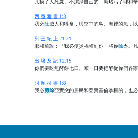
凡摸了人死屍、不潔淨自己的，就玷污了耶和華
西 番 雅 書 1:3
我必
除
滅人和牲畜，與空中的鳥、海裡的魚，以
列 王 紀 上 21:21
耶和華說：『我必使災禍臨到你，將你
除
盡。凡
出 埃 及 記 12:15
你們要吃無酵餅七日。頭一日要把酵從你們各家
阿 摩 司 書 1:8
我必
剪
除
亞實突的居民和亞實基倫掌權的，也必