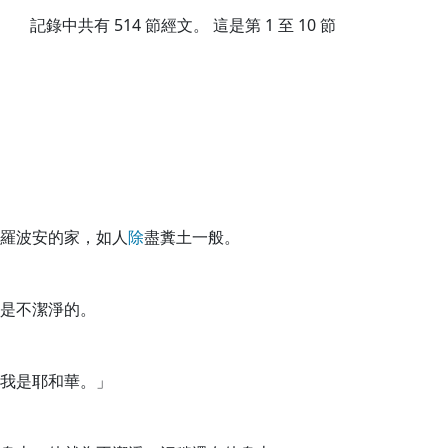
記錄中共有
514
節經文。 這是第 1 至 10 節
羅波安的家，如人
除
盡糞土一般。
是不潔淨的。
我是耶和華。」