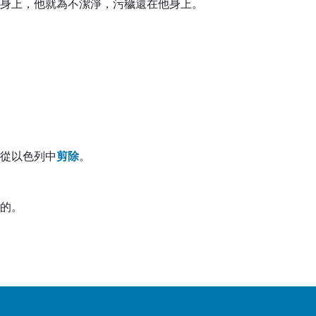
身上，他就為不潔淨，污穢還在他身上。
從以色列中
剪
除
。
的。