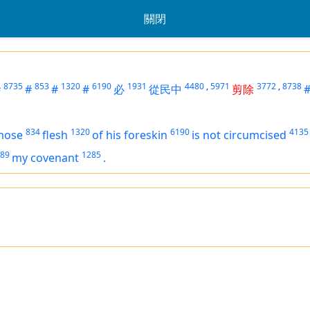
關閉
8735
853
1320
6190
1931
4480
,
5971
3772
,
8738
#
#
#
#
必
從民中
剪除
834
1320
6190
4135
hose
flesh
of his foreskin
is not circumcised
89
1285
my covenant
.