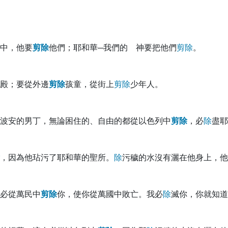
中，他要
剪
除
他們；耶和華─我們的 神要把他們
剪
除
。
殿；要從外邊
剪
除
孩童，從街上
剪
除
少年人。
波安的男丁，無論困住的、自由的都從以色列中
剪
除
，必
除
盡耶
，因為他玷污了耶和華的聖所。
除
污穢的水沒有灑在他身上，他
必從萬民中
剪
除
你，使你從萬國中敗亡。我必
除
滅你，你就知道