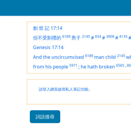
創 世 記 17:14
6189
2145
834
3808
4135
但不受割禮的
男子
#
#
#
Genesis 17:14
6189
2145
And the uncircumcised
man child
w
5971
6565
,
86
from his people
;
he hath broken
請登入網頁啟用私人筆記功能。
詞語搜尋