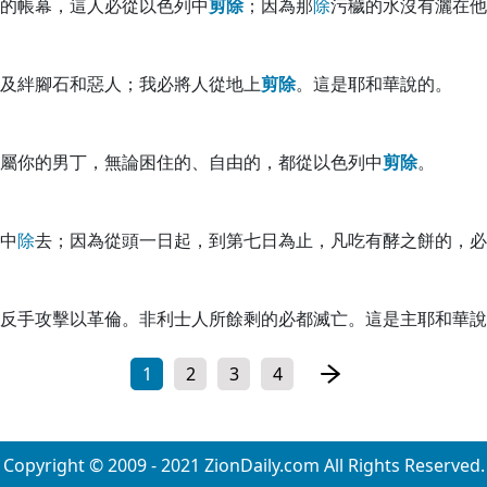
的帳幕，這人必從以色列中
剪
除
；因為那
除
污穢的水沒有灑在他
及絆腳石和惡人；我必將人從地上
剪
除
。這是耶和華說的。
屬你的男丁，無論困住的、自由的，都從以色列中
剪
除
。
中
除
去；因為從頭一日起，到第七日為止，凡吃有酵之餅的，必
反手攻擊以革倫。非利士人所餘剩的必都滅亡。這是主耶和華說
1
2
3
4
Copyright © 2009 - 2021 ZionDaily.com All Rights Reserved.