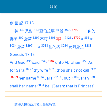
關閉
創 世 記 17:15
430
413
85
559
,
8799
神
又對
亞伯拉罕
說
：
「你的
802
8297
3808
7121
,
8799
853
妻子
撒萊
不可
再叫
#
#
8034
8297
3588
8034
8283
撒萊
，
#
他的名
要叫撒拉
。
Genesis 17:15
430
559
,
8799
85
And God
said
unto Abraham
,
As
8297
802
7121
for Sarai
thy wife
,
thou shalt not call
,
8799
8034
8297
3588
8283
her name
Sarai
,
but
Sarah
8034
shall
her name
be
.
[Sarah: that is Princess]
請登入網頁啟用私人筆記功能。