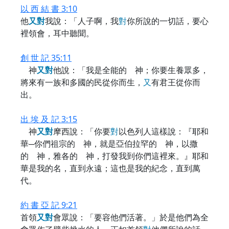
以 西 結 書 3:10
他
又
對
我說：「人子啊，我
對
你所說的一切話，要心
裡領會，耳中聽聞。
創 世 記 35:11
神
又
對
他說：「我是全能的 神；你要生養眾多，
將來有一族和多國的民從你而生，
又
有君王從你而
出。
出 埃 及 記 3:15
神
又
對
摩西說：「你要
對
以色列人這樣說：『耶和
華─你們祖宗的 神，就是亞伯拉罕的 神，以撒
的 神，雅各的 神，打發我到你們這裡來。』耶和
華是我的名，直到永遠；這也是我的紀念，直到萬
代。
約 書 亞 記 9:21
首領
又
對
會眾說：「要容他們活著。」於是他們為全