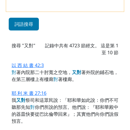
詞語搜尋
搜尋 "又對"
記錄中共有
4723
節經文。 這是第 1
至 10 節
以 西 結 書 42:3
對
著內院那二十肘寬之空地，
又
對
著外院的鋪石地，
在第三層樓上有樓廊
對
著樓廊。
耶 利 米 書 27:16
我
又
對
祭司和這眾民說：「耶和華如此說：你們不可
聽那先知
對
你們所說的預言。他們說：『耶和華殿中
的器皿快要從巴比倫帶回來』；其實他們向你們說假
預言。