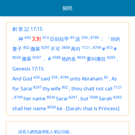
關閉
創 世 記 17:15
430
413
85
559
,
8799
神
又對
亞伯拉罕
說
：
「你的
802
8297
3808
7121
,
8799
853
妻子
撒萊
不可
再叫
#
#
8034
8297
3588
8034
8283
撒萊
，
#
他的名
要叫撒拉
。
Genesis 17:15
430
559
,
8799
85
And God
said
unto Abraham
,
As
8297
802
7121
for Sarai
thy wife
,
thou shalt not call
,
8799
8034
8297
3588
8283
her name
Sarai
,
but
Sarah
8034
shall
her name
be
.
[Sarah: that is Princess]
請登入網頁啟用私人筆記功能。