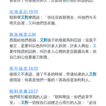
會眾作了劈柴挑水的人，正如首領
對
他們所說的話。
出 埃 及 記 19:10
耶和華
又
對
摩西說：「你往百姓那裡去，叫他們今天
明天自潔，
又
叫他們洗衣服。
路 加 福 音 2:34
西面給他們祝福，
又
對
孩子的母親馬利亞說：這孩子
被立，是要叫以色列中許多人跌倒，許多人興起；
又
要作毀謗的話柄，叫許多人心裡的意念顯露出來；你
自己的心也要被刀刺透。
馬 可 福 音 14:70
彼得
又
不承認。過了不多的時候，旁邊站著的人
又
對
彼得說：你真是他們一黨的！因為你是加利利人。
耶 利 米 書 23:17
他們常
對
藐視我的人說：『耶和華說：你們必享平
安』；
又
對
一切按自己頑梗之心而行的人說：『必沒