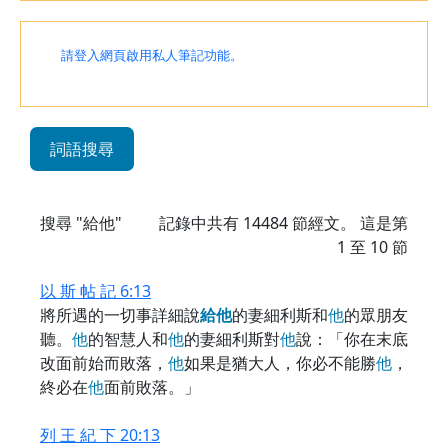
請登入網頁啟用私人筆記功能。
詞語搜尋
搜尋 "給他"
記錄中共有
14484
節經文。 這是第
1 至 10 節
以 斯 帖 記 6:13
將所遇的一切事詳細說
給
他
的妻細利斯和
他
的眾朋友
聽。
他
的智慧人和
他
的妻細利斯對
他
說：「你在末底
改面前始而敗落，
他
如果是猶大人，你必不能勝
他
，
終必在
他
面前敗落。」
列 王 紀 下 20:13