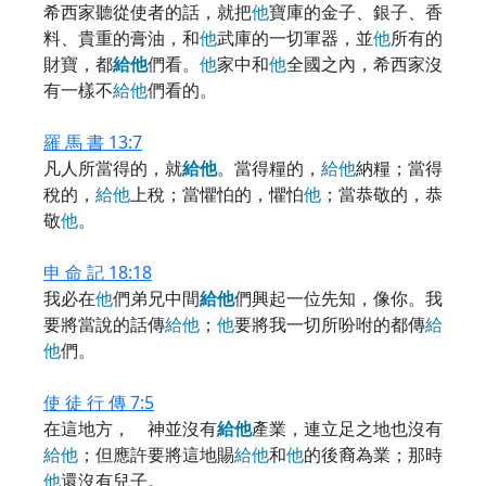
希西家聽從使者的話，就把
他
寶庫的金子、銀子、香
料、貴重的膏油，和
他
武庫的一切軍器，並
他
所有的
財寶，都
給
他
們看。
他
家中和
他
全國之內，希西家沒
有一樣不
給
他
們看的。
羅 馬 書 13:7
凡人所當得的，就
給
他
。當得糧的，
給
他
納糧；當得
稅的，
給
他
上稅；當懼怕的，懼怕
他
；當恭敬的，恭
敬
他
。
申 命 記 18:18
我必在
他
們弟兄中間
給
他
們興起一位先知，像你。我
要將當說的話傳
給
他
；
他
要將我一切所吩咐的都傳
給
他
們。
使 徒 行 傳 7:5
在這地方， 神並沒有
給
他
產業，連立足之地也沒有
給
他
；但應許要將這地賜
給
他
和
他
的後裔為業；那時
他
還沒有兒子。