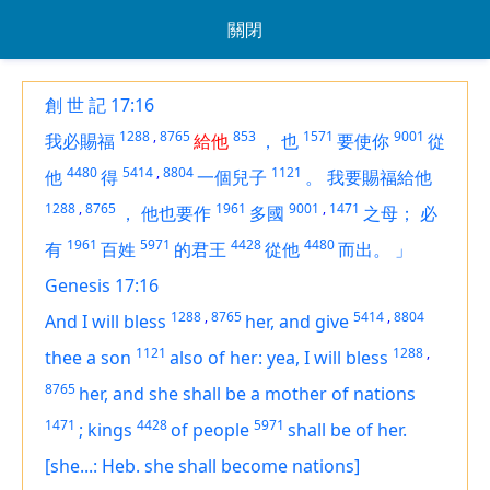
關閉
創 世 記 17:16
1288
,
8765
853
1571
9001
我必賜福
給他
，
也
要使你
從
4480
5414
,
8804
1121
他
得
一個兒子
。
我要賜福給他
1288
,
8765
1961
9001
,
1471
，
他也要作
多國
之母；
必
1961
5971
4428
4480
有
百姓
的君王
從他
而出。
」
Genesis 17:16
1288
,
8765
5414
,
8804
And I will bless
her, and give
1121
1288
,
thee a son
also of her: yea, I will bless
8765
her, and she shall be
a mother
of nations
1471
4428
5971
;
kings
of people
shall be of her.
[she...: Heb. she shall become nations]