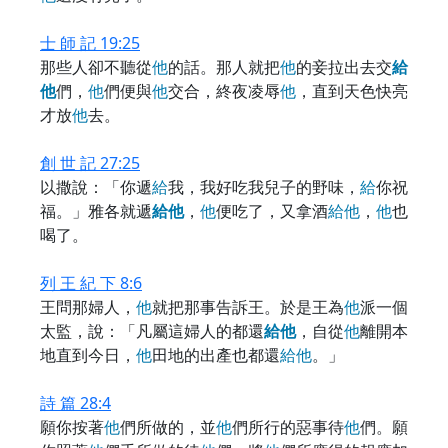
士 師 記 19:25
那些人卻不聽從
他
的話。那人就把
他
的妾拉出去交
給
他
們，
他
們便與
他
交合，終夜凌辱
他
，直到天色快亮
才放
他
去。
創 世 記 27:25
以撒說：「你遞
給
我，我好吃我兒子的野味，
給
你祝
福。」雅各就遞
給
他
，
他
便吃了，又拿酒
給
他
，
他
也
喝了。
列 王 紀 下 8:6
王問那婦人，
他
就把那事告訴王。於是王為
他
派一個
太監，說：「凡屬這婦人的都還
給
他
，自從
他
離開本
地直到今日，
他
田地的出產也都還
給
他
。」
詩 篇 28:4
願你按著
他
們所做的，並
他
們所行的惡事待
他
們。願