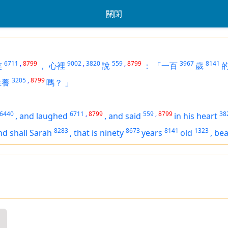
關閉
6711
,
8799
9002
,
3820
559
,
8799
3967
8141
笑
，
心裡
說
：
「一百
歲
3205
,
8799
生養
嗎？
」
6440
6711
,
8799
559
,
8799
38
,
and laughed
,
and said
in his heart
8283
8673
8141
1323
nd shall Sarah
,
that is ninety
years
old
,
bea