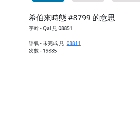
希伯來時態 #8799 的意思
字幹 - Qal 見 08851
語氣 - 未完成 見
08811
次數 - 19885