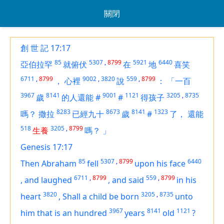
關閉
創 世 記 17:17
85
5307
,
8799
5921
6440
亞伯拉罕
就俯伏
在
地
喜笑
6711
,
8799
9002
,
3820
559
,
8799
，
心裡
說
：
「一百
3967
8141
9001
1121
3205
,
8735
歲
的人還能
#
#
得孩子
8283
8673
8141
1323
嗎？
撒拉
已經九十
歲
#
了，
還能
518
3205
,
8799
生養
嗎？
」
Genesis 17:17
85
5307
,
8799
6440
Then Abraham
fell
upon his face
6711
,
8799
559
,
8799
,
and laughed
,
and said
in his
3820
3205
,
8735
heart
,
Shall
a child
be born
unto
3967
8141
1121
him that is an hundred
years
old
?