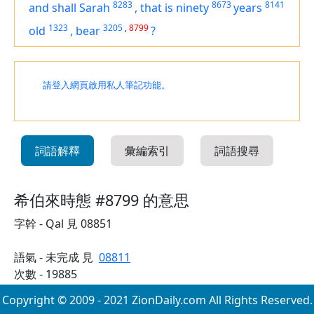
8283
8673
8141
and shall Sarah
,
that is ninety
years
1323
3205
,
8799
old
,
bear
?
請登入網頁啟用私人筆記功能。
詞語解釋
彙編索引
詞語搜尋
希伯來時態 #8799 的意思
字幹 - Qal 見 08851
語氣 - 未完成 見
08811
次數 - 19885
Copyright © 2009 - 2021 ZionDaily.com All Rights Reserved.