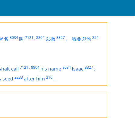
8034
7121
,
8804
3327
854
起名
叫
以撒
。
我要與他
7121
,
8804
8034
3327
halt call
his name
Isaac
:
2233
310
s seed
after him
.