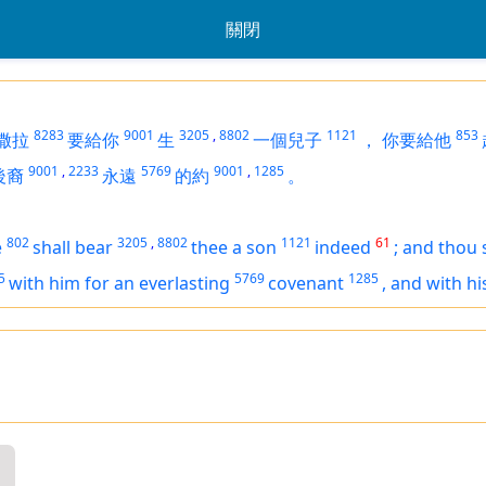
關閉
8283
9001
3205
,
8802
1121
853
撒拉
要給你
生
一個兒子
，
你要給他
9001
,
2233
5769
9001
,
1285
後裔
永遠
的約
。
802
3205
,
8802
1121
61
e
shall bear
thee a son
indeed
;
and thou s
5
5769
1285
with him for an everlasting
covenant
,
and
with hi