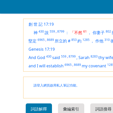
創 世 記 17:19
430
559
,
8799
61
802
神
說
：
「不然
，
你妻子
6965
,
8689
853
1285
310
堅定
所立的
#
約
，
作他
Genesis 17:19
430
559
,
8799
8283
And God
said
,
Sarah
thy wif
6965
,
8689
128
and I will establish
my covenant
請登入網頁啟用私人筆記功能。
詞語解釋
彙編索引
詞語搜尋