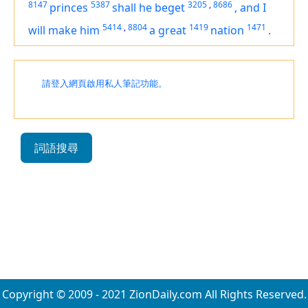
8147
5387
3205
,
8686
princes
shall he beget
,
and I
5414
,
8804
1419
1471
will make him
a great
nation
.
請登入網頁啟用私人筆記功能。
詞語搜尋
Copyright © 2009 - 2021 ZionDaily.com All Rights Reserved.