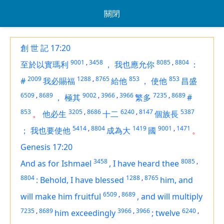
關閉
創 世 記 17:20
9001
,
3458
8085
,
8804
至於以實瑪利
，
我也應允你
：
2009
1288
,
8765
853
853
#
我必賜福
給他
，
使他
昌盛
6509
,
8689
9002
,
3966
,
3966
7235
,
8689
，
極其
繁多
#
853
3205
,
8686
6240
,
8147
5387
。
他必生
十二
個族長
5414
,
8804
1419
9001
,
1471
；
我也要使他
成為大
國
。
Genesis 17:20
3458
8085
,
And as for Ishmael
,
I have heard thee
8804
1288
,
8765
:
Behold, I have blessed
him, and
6509
,
8689
will make him fruitful
,
and will multiply
7235
,
8689
3966
,
3966
6240
,
him exceedingly
;
twelve