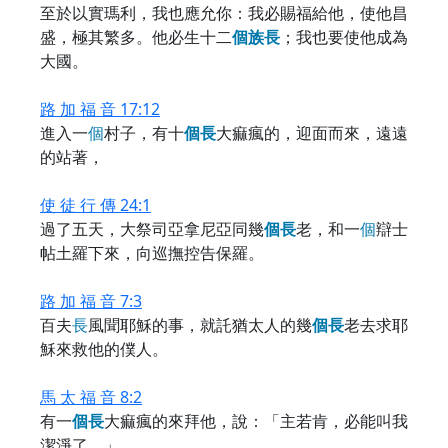
至於以實瑪利，我也應允你：我必賜福給他，使他昌
盛，極其繁多。他必生十二
個
族
長
；我也要使他成為
大國。
路 加 福 音 17:12
進入一
個
村子，有十
個
長
大痲瘋的，迎面而來，遠遠
的站著，
使 徒 行 傳 24:1
過了五天，大祭司亞拿尼亞同幾
個
長
老，和一
個
辯士
帖土羅下來，向巡撫控告保羅。
路 加 福 音 7:3
百夫
長
風聞耶穌的事，就託猶太人的幾
個
長
老去求耶
穌來救他的僕人。
馬 太 福 音 8:2
有一
個
長
大痲瘋的來拜他，說：「主若肯，必能叫我
潔淨了。」