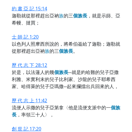
約 書 亞 記 15:14
迦勒就從那裡趕出亞衲
族
的三
個
族
長
，就是示篩、亞
希幔、撻買；
士 師 記 1:20
以色列人照摩西所說的，將希伯崙給了迦勒；迦勒就
從那裡趕出亞衲
族
的三
個
族
長
。
歷 代 志 下 28:12
於是，以法蓮人的幾
個
族
長
─就是約哈難的兒子亞撒
利雅、米實利末的兒子比利家、沙龍的兒子耶希西
家、哈得萊的兒子亞瑪撒─起來攔擋出兵回來的人，
歷 代 志 上 11:42
流便人示撒的兒子亞第拿〈他是流便支派中的一
個
族
長
，率領三十人〉，
創 世 記 17:20