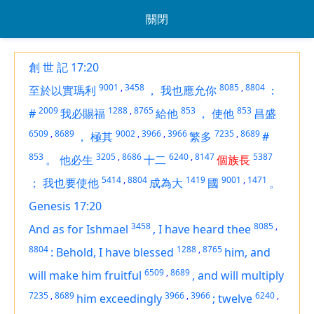
關閉
創 世 記 17:20
9001
,
3458
8085
,
8804
至於以實瑪利
，
我也應允你
：
2009
1288
,
8765
853
853
#
我必賜福
給他
，
使他
昌盛
6509
,
8689
9002
,
3966
,
3966
7235
,
8689
，
極其
繁多
#
853
3205
,
8686
6240
,
8147
5387
。
他必生
十二
個族長
5414
,
8804
1419
9001
,
1471
；
我也要使他
成為大
國
。
Genesis 17:20
3458
8085
,
And as for Ishmael
,
I have heard thee
8804
1288
,
8765
:
Behold, I have blessed
him, and
6509
,
8689
will make him fruitful
,
and will multiply
7235
,
8689
3966
,
3966
6240
,
him exceedingly
;
twelve