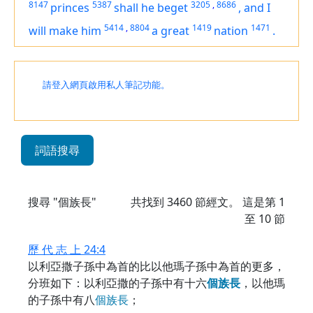
8147
5387
3205
,
8686
princes
shall he beget
,
and I
5414
,
8804
1419
1471
will make him
a great
nation
.
請登入網頁啟用私人筆記功能。
詞語搜尋
搜尋 "個族長"
共找到
3460
節經文。 這是第 1
至 10 節
歷 代 志 上 24:4
以利亞撒子孫中為首的比以他瑪子孫中為首的更多，
分班如下：以利亞撒的子孫中有十六
個
族
長
，以他瑪
的子孫中有八
個
族
長
；