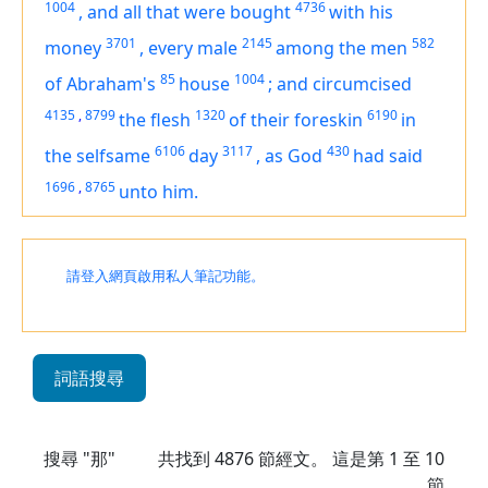
1004
4736
,
and all that were bought
with his
3701
2145
582
money
,
every male
among the men
85
1004
of Abraham's
house
;
and circumcised
4135
,
8799
1320
6190
the flesh
of their foreskin
in
6106
3117
430
the selfsame
day
,
as God
had said
1696
,
8765
unto him.
請登入網頁啟用私人筆記功能。
詞語搜尋
搜尋 "那"
共找到
4876
節經文。 這是第 1 至 10
節