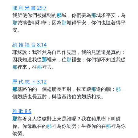
耶 利 米 書 29:7
我所使你們被擄到的
那
城，你們要為
那
城求平安，為
那
城禱告耶和華；因為
那
城得平安，你們也隨著得平
安。
約 翰 福 音 8:14
耶穌說：我雖然為自己作見證，我的見證還是真的；
因我知道我從
那
裡來，往
那
裡去；你們卻不知道我從
那
裡來，往
那
裡去。
歷 代 志 下 3:12
那
基路伯的一個翅膀長五肘，挨著殿
那
邊的牆；
那
一
個翅膀也長五肘，與這基路伯的翅膀相接。
雅 歌 8:5
那
靠著良人從曠野上來是誰呢？我在蘋果樹下叫醒
你。你母親在的
那
裡為你劬勞；生養你的在
那
裡為你
劬勞。