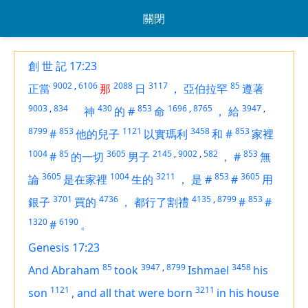
關閉
創 世 記 17:23
9002
,
6106
2088
3117
85
正當
那
日
，
亞伯拉罕
遵著
9003
,
834
430
853
1696
,
8765
3947
,
神
的
#
命
，
給
8799
853
1121
3458
853
#
他的兒子
以實瑪利
和
#
家裡
1004
85
3605
2145
,
9002
,
582
853
#
的一切
男子
，
#
無
3605
1004
3211
853
3605
論
是在家裡
生的
，
是
#
#
用
3701
4736
4135
,
8799
853
銀子
買的
，
都行了割禮
#
#
1320
6190
#
。
Genesis 17:23
85
3947
,
8799
3458
And Abraham
took
Ishmael
his
1121
3211
son
,
and all that were born
in his house