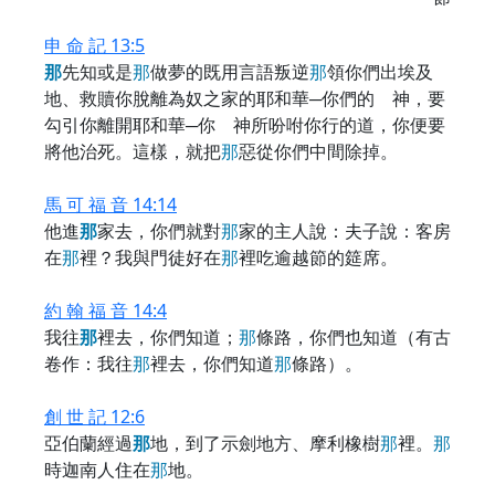
申 命 記 13:5
那
先知或是
那
做夢的既用言語叛逆
那
領你們出埃及
地、救贖你脫離為奴之家的耶和華─你們的 神，要
勾引你離開耶和華─你 神所吩咐你行的道，你便要
將他治死。這樣，就把
那
惡從你們中間除掉。
馬 可 福 音 14:14
他進
那
家去，你們就對
那
家的主人說：夫子說：客房
在
那
裡？我與門徒好在
那
裡吃逾越節的筵席。
約 翰 福 音 14:4
我往
那
裡去，你們知道；
那
條路，你們也知道（有古
卷作：我往
那
裡去，你們知道
那
條路）。
創 世 記 12:6
亞伯蘭經過
那
地，到了示劍地方、摩利橡樹
那
裡。
那
時迦南人住在
那
地。