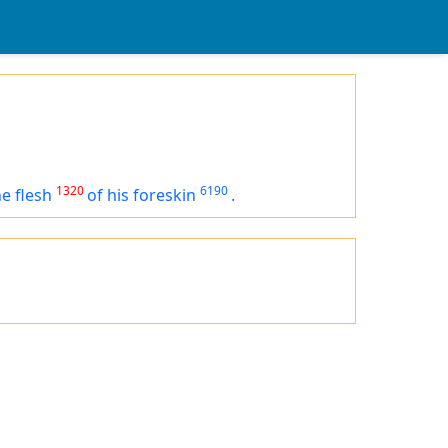
1320
6190
he flesh
of his foreskin
.