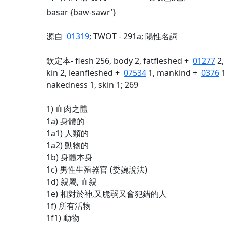
basar {baw-sawr'}
源自
01319
; TWOT - 291a; 陽性名詞
欽定本- flesh 256, body 2, fatfleshed +
01277
2,
kin 2, leanfleshed +
07534
1, mankind +
0376
1
nakedness 1, skin 1; 269
1) 血肉之體
1a) 身體的
1a1) 人類的
1a2) 動物的
1b) 身體本身
1c) 男性生殖器官 (委婉說法)
1d) 親屬, 血親
1e) 相對於神,又脆弱又會犯錯的人
1f) 所有活物
1f1) 動物