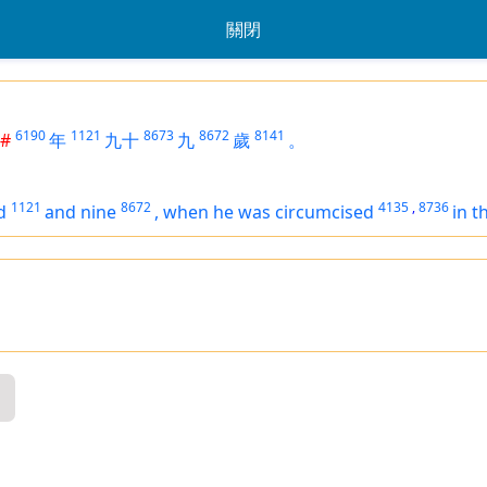
關閉
6190
1121
8673
8672
8141
#
年
九十
九
歲
。
1121
8672
4135
,
8736
d
and nine
,
when he was circumcised
in t