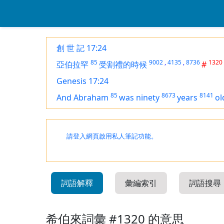
創 世 記 17:24
85
9002
,
4135
,
8736
1320
亞伯拉罕
受割禮的時候
#
Genesis 17:24
85
8673
8141
And Abraham
was
ninety
years
ol
請登入網頁啟用私人筆記功能。
詞語解釋
彙編索引
詞語搜尋
希伯來詞彙 #1320 的意思