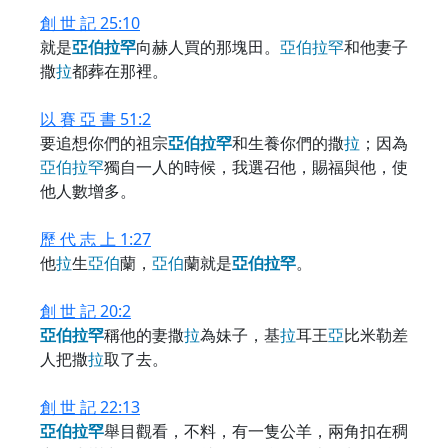
創 世 記 25:10
就是
亞
伯
拉
罕
向赫人買的那塊田。
亞
伯
拉
罕
和他妻子
撒
拉
都葬在那裡。
以 賽 亞 書 51:2
要追想你們的祖宗
亞
伯
拉
罕
和生養你們的撒
拉
；因為
亞
伯
拉
罕
獨自一人的時候，我選召他，賜福與他，使
他人數增多。
歷 代 志 上 1:27
他
拉
生
亞
伯
蘭，
亞
伯
蘭就是
亞
伯
拉
罕
。
創 世 記 20:2
亞
伯
拉
罕
稱他的妻撒
拉
為妹子，基
拉
耳王
亞
比米勒差
人把撒
拉
取了去。
創 世 記 22:13
亞
伯
拉
罕
舉目觀看，不料，有一隻公羊，兩角扣在稠