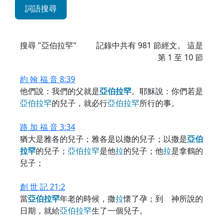
詞語搜尋
搜尋 "亞伯拉罕"
記錄中共有
981
節經文。 這是
第 1 至 10 節
約 翰 福 音 8:39
他們說：我們的父就是
亞
伯
拉
罕
。耶穌說：你們若是
亞
伯
拉
罕
的兒子，就必行
亞
伯
拉
罕
所行的事。
路 加 福 音 3:34
猶大是雅各的兒子；雅各是以撒的兒子；以撒是
亞
伯
拉
罕
的兒子；
亞
伯
拉
罕
是他
拉
的兒子；他
拉
是拿鶴的
兒子；
創 世 記 21:2
當
亞
伯
拉
罕
年老的時候，撒
拉
懷了孕；到 神所說的
日期，就給
亞
伯
拉
罕
生了一個兒子。