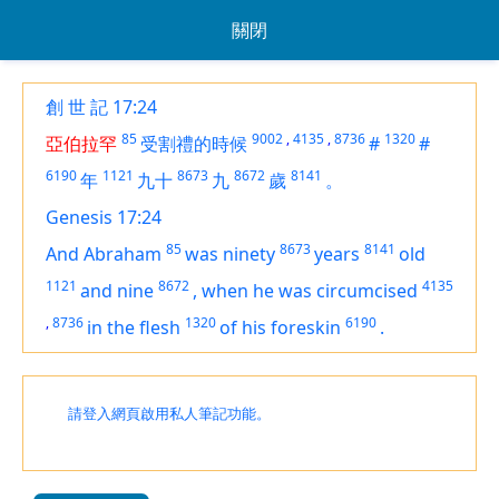
關閉
創 世 記 17:24
85
9002
,
4135
,
8736
1320
亞伯拉罕
受割禮的時候
#
#
6190
1121
8673
8672
8141
年
九十
九
歲
。
Genesis 17:24
85
8673
8141
And Abraham
was
ninety
years
old
1121
8672
4135
and nine
,
when he was circumcised
,
8736
1320
6190
in the flesh
of his foreskin
.
請登入網頁啟用私人筆記功能。