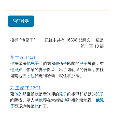
詞語搜尋
搜尋 "他兒子"
記錄中共有
16598
節經文。 這是
第 1 至 10 節
創 世 記 11:31
他
拉帶著
他
兒
子
亞伯蘭和
他
孫
子
哈蘭的
兒
子
羅得，並
他
兒
婦亞伯蘭的妻
子
撒萊，出了迦勒底的吾珥，要往
迦南地去；
他
們走到哈蘭，就住在那裡。
列 王 紀 下 12:21
殺
他
的那臣僕就是示米押的
兒
子
約撒甲和朔默的
兒
子
約薩拔。眾人將
他
葬在大衛城
他
列祖的墳地裡。
他
兒
子
亞瑪謝接續
他
作王。