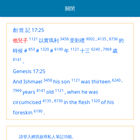
關閉
創 世 記 17:25
1121
3458
9002
,
4135
,
8736
他兒子
以實瑪利
受割禮
的
853
1320
6190
1121
6240
,
7969
時候
#
#
#
年
十三
歲
8141
。
Genesis 17:25
3458
1121
6240
,
And Ishmael
his son
was
thirteen
7969
8141
1121
years
old
,
when he was
4135
,
8736
1320
circumcised
in the flesh
of his
6190
foreskin
.
請登入網頁啟用私人筆記功能。