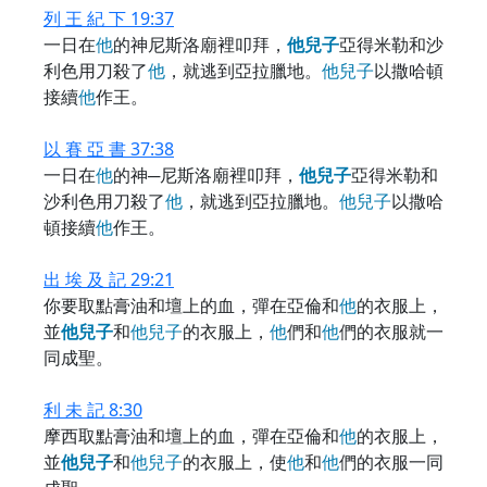
列 王 紀 下 19:37
一日在
他
的神尼斯洛廟裡叩拜，
他
兒
子
亞得米勒和沙
利色用刀殺了
他
，就逃到亞拉臘地。
他
兒
子
以撒哈頓
接續
他
作王。
以 賽 亞 書 37:38
一日在
他
的神─尼斯洛廟裡叩拜，
他
兒
子
亞得米勒和
沙利色用刀殺了
他
，就逃到亞拉臘地。
他
兒
子
以撒哈
頓接續
他
作王。
出 埃 及 記 29:21
你要取點膏油和壇上的血，彈在亞倫和
他
的衣服上，
並
他
兒
子
和
他
兒
子
的衣服上，
他
們和
他
們的衣服就一
同成聖。
利 未 記 8:30
摩西取點膏油和壇上的血，彈在亞倫和
他
的衣服上，
並
他
兒
子
和
他
兒
子
的衣服上，使
他
和
他
們的衣服一同