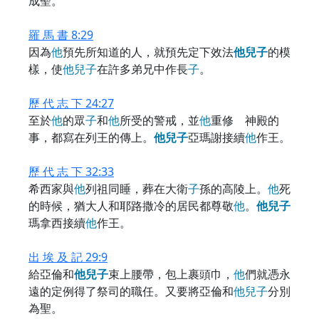
成聖。
羅 馬 書 8:29
因為
他
預先所知道的人，就預先定下效法
他
兒
子
的模
樣，使
他
兒
子
在許多弟兄中作長
子
。
歷 代 志 下 24:27
至於
他
的眾
子
和
他
所受的警戒，並
他
重修 神殿的
事，都寫在列王的傳上。
他
兒
子
亞瑪謝接續
他
作王。
歷 代 志 下 32:33
希西家與
他
列祖同睡，葬在大衛
子
孫的高陵上。
他
死
的時候，猶大人和耶路撒冷的居民都尊敬
他
。
他
兒
子
瑪拿西接續
他
作王。
出 埃 及 記 29:9
給亞倫和
他
兒
子
束上腰帶，包上裹頭巾，
他
們就憑永
遠的定例得了祭司的職任。又要將亞倫和
他
兒
子
分別
為聖。