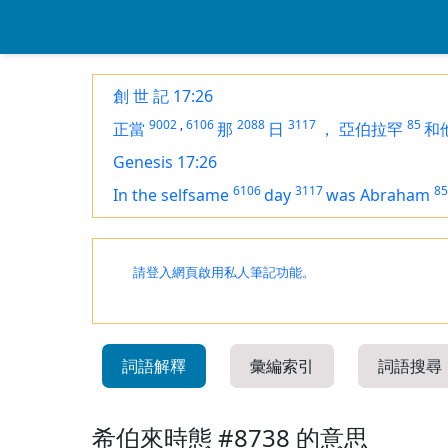
創 世 記 17:26
9002
,
6106
2088
3117
85
正當
那
日
，
亞伯拉罕
和
Genesis 17:26
6106
3117
85
In the selfsame
day
was Abraham
請登入網頁啟用私人筆記功能。
詞語解釋
彙編索引
詞語搜尋
希伯來時態 #8738 的意思