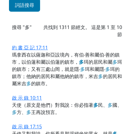
詞語搜尋
搜尋 "多"
共找到
1311
節經文。 這是第 1 至 10
節
約 書 亞 記 17:11
瑪拿西在以薩迦和亞設境內，有伯‧善和屬伯‧善的鎮
市，以伯蓮和屬以伯蓮的鎮市，
多
珥的居民和屬
多
珥
的鎮市；又有三處山岡，就是隱‧
多
珥和屬隱‧
多
珥的
鎮市；他納的居民和屬他納的鎮市，米吉
多
的居民和
屬米吉
多
的鎮市。
啟 示 錄 10:11
天使（原文是他們）對我說：你必指著
多
民、
多
國、
多
方、
多
王再說預言。
啟 示 錄 17:15
天使又對我說，你所看見那淫婦坐的眾水，就是
多