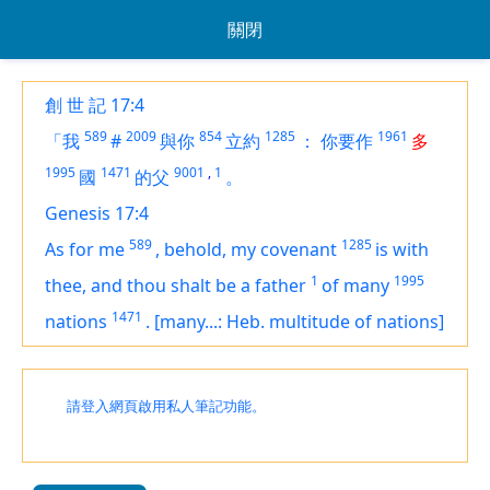
關閉
創 世 記 17:4
589
2009
854
1285
1961
「我
#
與你
立約
：
你要作
多
1995
1471
9001
,
1
國
的父
。
Genesis 17:4
589
1285
As for me
,
behold, my covenant
is
with
1
1995
thee, and thou shalt be a father
of many
1471
nations
.
[many...: Heb. multitude of nations]
請登入網頁啟用私人筆記功能。