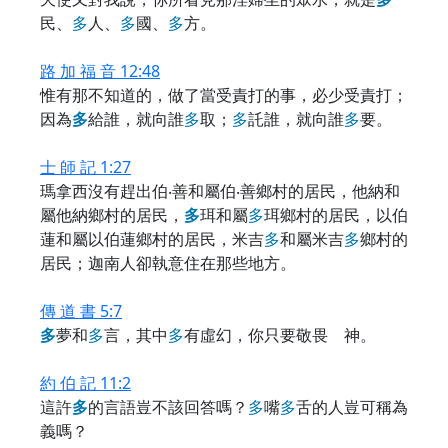
民、
多
人、
多
國、
多
方。
路 加 福 音 12:48
惟有那不知道的，做了當受責打的事，必少受責打；
因為
多
給誰，就向誰
多
取；
多
託誰，就向誰
多
要。
士 師 記 1:27
瑪拿西沒有趕出伯‧善和屬伯‧善鄉村的居民，他納和
屬他納鄉村的居民，
多
珥和屬
多
珥鄉村的居民，以伯
蓮和屬以伯蓮鄉村的居民，米吉
多
和屬米吉
多
鄉村的
居民；迦南人卻執意住在那些地方。
傳 道 書 5:7
多
夢和
多
言，其中
多
有虛幻，你只要敬畏 神。
約 伯 記 11:2
這許
多
的言語豈不該回答嗎？
多
嘴
多
舌的人豈可稱為
義嗎？