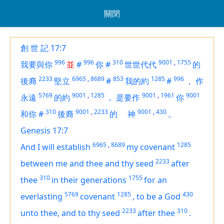
關閉
創 世 記 17:7
996
996
310
9001
,
1755
我要與你
並
#
你
#
世世代代
的
2233
6965
,
8689
853
1285
996
後裔
堅立
#
我的約
#
，
作
5769
9001
,
1285
9001
,
1961
9001
永遠
的約
，
是要作
你
310
9001
,
2233
9001
,
430
和你
#
後裔
的
神
。
Genesis 17:7
6965
,
8689
1285
And I will establish
my covenant
2233
between me and thee and thy seed
after
310
1755
thee
in their generations
for an
5769
1285
430
everlasting
covenant
,
to be a God
2233
310
unto thee, and to thy seed
after thee
.