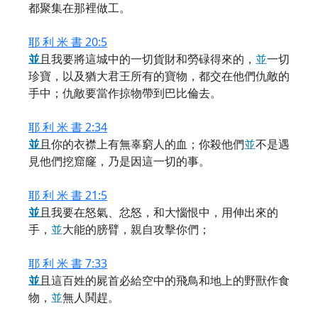
都聚集在那裡做工。
耶 利 米 書 20:5
並
且我要將這城中的一切貨財和勞碌得來的，
並
一切
珍寶，以及猶大君王所有的寶物，都交在他們仇敵的
手中；仇敵要當作掠物帶到巴比倫去。
耶 利 米 書 2:34
並
且你的衣襟上有無辜窮人的血；你殺他們
並
不是遇
見他們挖窟窿，乃是因這一切的事。
耶 利 米 書 21:5
並
且我要在怒氣、忿怒，和大惱恨中，用伸出來的
手，
並
大能的膀臂，親自攻擊你們；
耶 利 米 書 7:33
並
且這百姓的屍首必給空中的飛鳥和地上的野獸作食
物，
並
無人鬨趕。