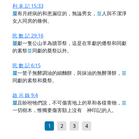
利 未 記 15:33
並
有月經病的和患漏症的，無論男女，
並
人與不潔淨
女人同房的條例。
民 數 記 29:16
並
獻一隻公山羊為贖罪祭，這是在常獻的燔祭和同獻
的素祭
並
同獻的奠祭以外。
民 數 記 6:15
並
一筐子無酵調油的細麵餅，與抹油的無酵薄餅，
並
同獻的素祭和奠祭。
啟 示 錄 9:4
並
且吩咐牠們說，不可傷害地上的草和各樣青物，
並
一切樹木，惟獨要傷害額上沒有 神印記的人。
1
2
3
4