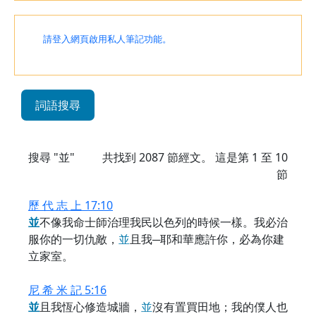
請登入網頁啟用私人筆記功能。
詞語搜尋
搜尋 "並"
共找到
2087
節經文。 這是第 1 至 10
節
歷 代 志 上 17:10
並
不像我命士師治理我民以色列的時候一樣。我必治
服你的一切仇敵，
並
且我─耶和華應許你，必為你建
立家室。
尼 希 米 記 5:16
並
且我恆心修造城牆，
並
沒有置買田地；我的僕人也