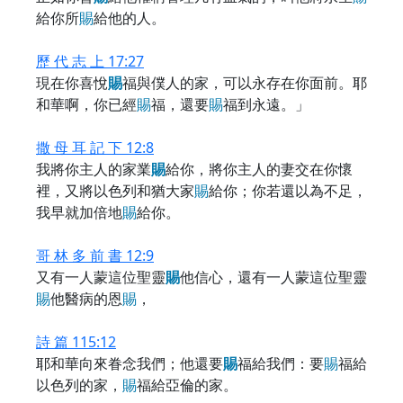
給你所
賜
給他的人。
歷 代 志 上 17:27
現在你喜悅
賜
福與僕人的家，可以永存在你面前。耶
和華啊，你已經
賜
福，還要
賜
福到永遠。」
撒 母 耳 記 下 12:8
我將你主人的家業
賜
給你，將你主人的妻交在你懷
裡，又將以色列和猶大家
賜
給你；你若還以為不足，
我早就加倍地
賜
給你。
哥 林 多 前 書 12:9
又有一人蒙這位聖靈
賜
他信心，還有一人蒙這位聖靈
賜
他醫病的恩
賜
，
詩 篇 115:12
耶和華向來眷念我們；他還要
賜
福給我們：要
賜
福給
以色列的家，
賜
福給亞倫的家。