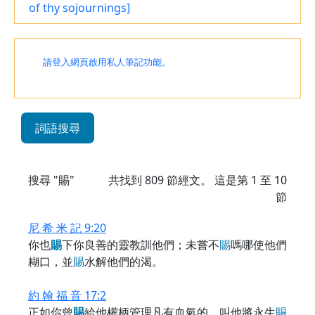
of thy sojournings]
請登入網頁啟用私人筆記功能。
詞語搜尋
搜尋 "賜"
共找到
809
節經文。 這是第 1 至 10
節
尼 希 米 記 9:20
你也
賜
下你良善的靈教訓他們；未嘗不
賜
嗎哪使他們
糊口，並
賜
水解他們的渴。
約 翰 福 音 17:2
正如你曾
賜
給他權柄管理凡有血氣的，叫他將永生
賜