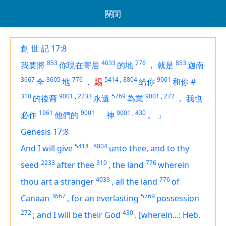
關閉
創 世 記 17:8
853
4033
776
853
我要將
你現在寄居
的地
，
就是
迦南
3667
3605
776
5414
,
8804
9001
全
地
，
賜
給你
和你
#
310
9001
,
2233
5769
9001
,
272
的後裔
永遠
為業
，
我也
1961
9001
9001
,
430
必作
他們的
神
。
」
Genesis 17:8
5414
,
8804
And I will give
unto thee, and to thy
2233
310
776
seed
after thee
,
the land
wherein
4033
776
thou art a stranger
,
all the land
of
3667
5769
Canaan
,
for an everlasting
possession
272
430
;
and I will be their God
.
[wherein...: Heb.