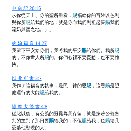
申 命 記 26:15
求你從天上、你的聖所垂看，
賜
福給你的百姓以色列
與你所
賜
給我們的地，就是你向我們列祖起誓
賜
我們
流奶與蜜之地。』」
約 翰 福 音 14:27
我留下平安給你們；我將我的平安
賜
給你們。我所
賜
的，不像世人所
賜
的。你們心裡不要憂愁，也不要膽
怯。
以 弗 所 書 3:7
我作了這福音的執事，是照 神的恩
賜
，這恩
賜
是照
他運行的大能
賜
給我的。
提 摩 太 後 書 4:8
從此以後，有公義的冠冕為我存留，就是按著公義審
判的主到了那日要
賜
給我的；不但
賜
給我，也
賜
給凡
愛慕他顯現的人。