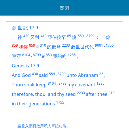
關閉
創 世 記 17:9
430
413
85
559
,
8799
神
又對
亞伯拉罕
說
：
「你
859
859
310
2233
9001
,
1755
和你
#
的後裔
必世世代代
8104
,
8799
853
1285
遵守
#
我的約
。
Genesis 17:9
430
559
,
8799
85
And God
said
unto Abraham
,
8104
,
8799
1285
Thou shalt keep
my covenant
2233
310
therefore, thou, and thy seed
after thee
1755
in their generations
.
請登入網頁啟用私人筆記功能。