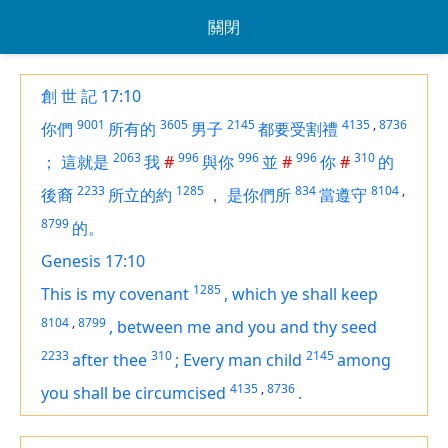
關閉
創 世 記 17:10
9001
3605
2145
4135
,
8736
你們
所有的
男子
都要受割禮
2063
996
996
996
310
；
這就是
我
#
與你
並
#
你
#
的
2233
1285
834
8104
,
後裔
所立的約
，
是你們所
當遵守
8799
的。
Genesis 17:10
1285
This
is
my covenant
,
which ye shall keep
8104
,
8799
,
between me and you and thy seed
2233
310
2145
after thee
;
Every man child
among
4135
,
8736
you shall be circumcised
.