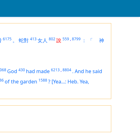
6175
413
802
559
,
8799
猾
。
蛇對
女人
說
：
「
神
068
430
6213
,
8804
God
had made
.
And he said
86
1588
of the garden
?
[Yea...: Heb. Yea,