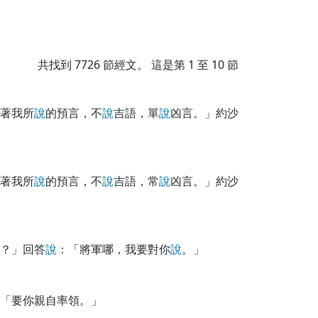
共找到
7726
節經文。 這是第 1 至 10 節
著我所
說
的預言，不
說
吉語，單
說
凶言。」約沙
著我所
說
的預言，不
說
吉語，常
說
凶言。」約沙
？」回答
說
：「將軍哪，我要對你
說
。」
「要你親自率領。」