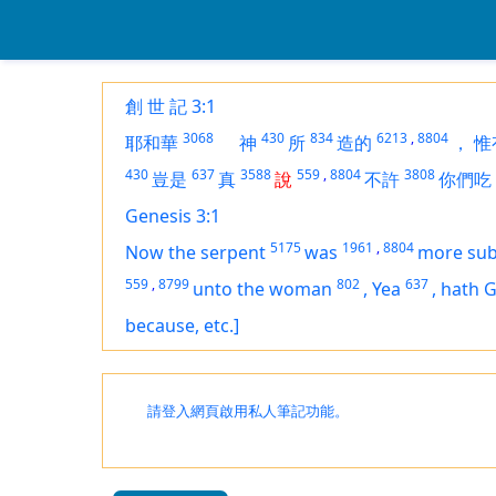
創 世 記 3:1
3068
430
834
6213
,
8804
耶和華
神
所
造的
，
惟
430
637
3588
559
,
8804
3808
豈是
真
說
不許
你們吃
Genesis 3:1
5175
1961
,
8804
Now the serpent
was
more sub
559
,
8799
802
637
unto the woman
,
Yea
,
hath 
because, etc.]
請登入網頁啟用私人筆記功能。