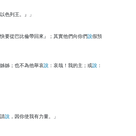
以色列王。』」
快要從巴比倫帶回來』；其實他們向你們
說
假預
姊姊；也不為他舉哀
說
：哀哉！我的主；或
說
：
請
說
，因你使我有力量。」