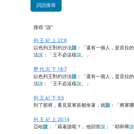
詞語搜尋
搜尋 "說"
列 王 紀 上 22:8
以色列王對約沙法
說
：「還有一個人，是音拉的
法
說
：「王不必這樣
說
。」
歷 代 志 下 18:7
以色列王對約沙法
說
：「還有一個人，是音拉的
法
說
：「王不必這樣
說
。」
列 王 紀 下 9:5
到了那裡，看見眾軍長都坐著，就
說
：「將軍哪
列 王 紀 上 20:14
亞哈
說
：「藉著誰呢？」他回答
說
：「耶和華
說