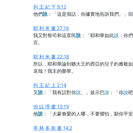
列 王 紀 下 9:12
他們
說
：「這是假話，你據實地告訴我們。」回
耶 利 米 書 27:16
我又對祭司和這眾民
說
：「耶和華如此
說
：你們
言。
耶 利 米 書 22:18
所以，耶和華論到猶大王約西亞的兒子約雅敬如
哀哉！我主的榮華。
列 王 紀 上 2:14
又
說
：「我有話對你
說
。」拔示巴
說
：「你
說
吧
但 以 理 書 10:19
他
說
：「大蒙眷愛的人哪，不要懼怕，願你平安
哥 林 多 前 書 14:2