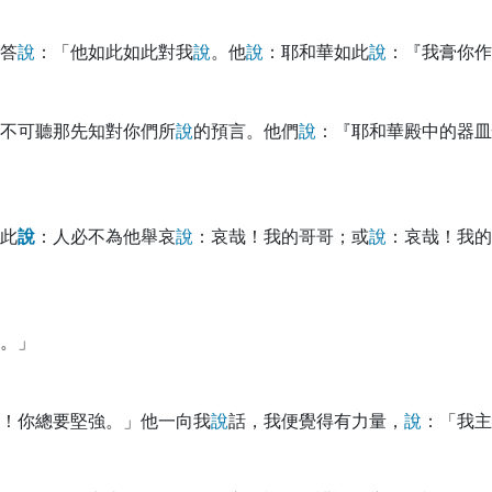
答
說
：「他如此如此對我
說
。他
說
：耶和華如此
說
：『我膏你作
不可聽那先知對你們所
說
的預言。他們
說
：『耶和華殿中的器皿
此
說
：人必不為他舉哀
說
：哀哉！我的哥哥；或
說
：哀哉！我的
。」
！你總要堅強。」他一向我
說
話，我便覺得有力量，
說
：「我主