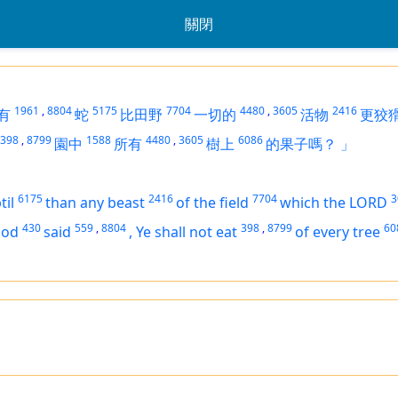
關閉
1961
,
8804
5175
7704
4480
,
3605
2416
有
蛇
比田野
一切的
活物
更狡
398
,
8799
1588
4480
,
3605
6086
園中
所有
樹上
的果子嗎？
」
6175
2416
7704
3
til
than any beast
of the field
which the LORD
430
559
,
8804
398
,
8799
60
God
said
,
Ye shall not eat
of every tree