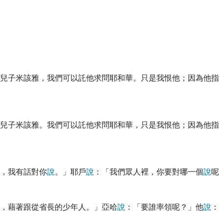
兒子米該雅，我們可以託他求問耶和華。只是我恨他；因為他指
兒子米該雅。我們可以託他求問耶和華，只是我恨他；因為他指
，我有話對你
說
。」耶戶
說
：「我們眾人裡，你要對哪一個
說
呢
，藉著跟從省長的少年人。」亞哈
說
：「要誰率領呢？」他
說
：