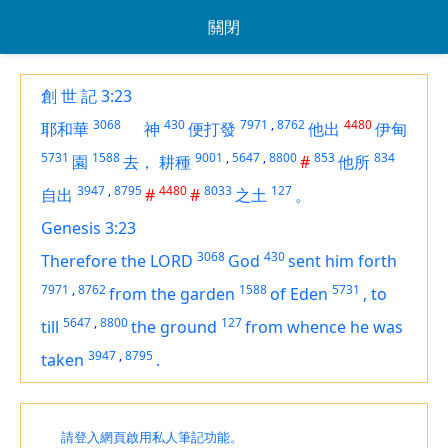
關閉
創 世 記 3:23
3068
430
7971
,
8762
4480
耶和華
神
便打發
他出
伊甸
5731
1588
9001
,
5647
,
8800
853
834
園
去，
耕種
#
他所
3947
,
8795
4480
8033
127
自出
#
#
之土
。
Genesis 3:23
3068
430
Therefore the LORD
God
sent him forth
7971
,
8762
1588
5731
from the garden
of Eden
,
to
5647
,
8800
127
till
the ground
from whence he was
3947
,
8795
taken
.
請登入網頁啟用私人筆記功能。