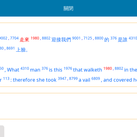
關閉
9002
,
7704
1980
,
8802
9001
,
7125
,
8800
376
431
走來
迎接我們
的
是誰
80
,
8691
上臉。
50
4310
376
1976
1980
,
8802
,
What
man
is
this
that walketh
in the
113
3947
,
8799
6809
r
:
therefore she took
a vail
,
and covered h