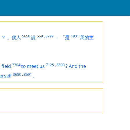
0
5650
559
,
8799
1931
？
」僕人
說
：
「是
我的主
7704
7125
,
8800
 field
to meet us
?
And the
3680
,
8691
erself
.