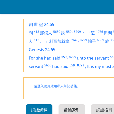
創 世 記 24:65
413
5650
559
,
8799
1976
問
那僕人
說
：
「這
田間
113
3947
,
8799
6809
36
人
。
」利百加就拿
帕子
蒙
Genesis 24:65
559
,
8799
56
For she
had
said
unto the servant
5650
559
,
8799
servant
had
said
,
It
is
my maste
請登入網頁啟用私人筆記功能。
詞語解釋
彙編索引
詞語搜尋