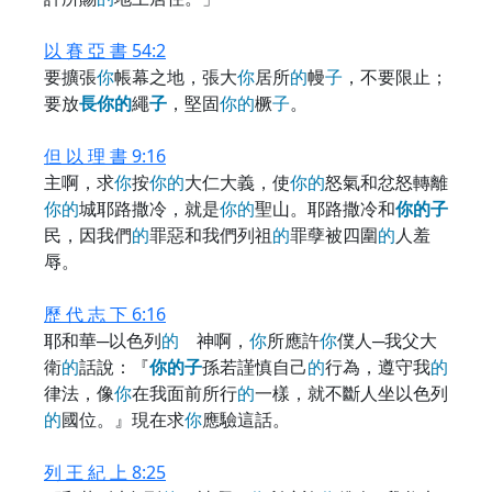
以 賽 亞 書 54:2
要擴張
你
帳幕之地，張大
你
居所
的
幔
子
，不要限止；
要放
長
你
的
繩
子
，堅固
你
的
橛
子
。
但 以 理 書 9:16
主啊，求
你
按
你
的
大仁大義，使
你
的
怒氣和忿怒轉離
你
的
城耶路撒冷，就是
你
的
聖山。耶路撒冷和
你
的
子
民，因我們
的
罪惡和我們列祖
的
罪孽被四圍
的
人羞
辱。
歷 代 志 下 6:16
耶和華─以色列
的
神啊，
你
所應許
你
僕人─我父大
衛
的
話說：『
你
的
子
孫若謹慎自己
的
行為，遵守我
的
律法，像
你
在我面前所行
的
一樣，就不斷人坐以色列
的
國位。』現在求
你
應驗這話。
列 王 紀 上 8:25