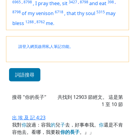
6965
,
8798
3427
,
8798
398
,
,
I pray thee, sit
and eat
8798
6718
5315
of my venison
,
that thy soul
may
1288
,
8762
bless
me.
請登入網頁啟用私人筆記功能。
詞語搜尋
搜尋 "你的長子"
共找到
12903
節經文。 這是第
1 至 10 節
出 埃 及 記 4:23
我對
你
說過：容我
的
兒
子
去，好事奉我。
你
還是不肯
容他去。看哪，我要殺
你
的
長
子
。』」