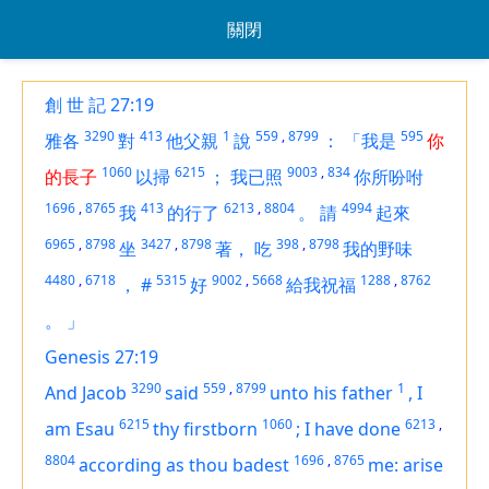
關閉
創 世 記 27:19
3290
413
1
559
,
8799
595
雅各
對
他父親
說
：
「我是
你
1060
6215
9003
,
834
的長子
以掃
；
我已照
你所吩咐
1696
,
8765
413
6213
,
8804
4994
我
的行了
。
請
起來
6965
,
8798
3427
,
8798
398
,
8798
坐
著，
吃
我的野味
4480
,
6718
5315
9002
,
5668
1288
,
8762
，
#
好
給我祝福
。
」
Genesis 27:19
3290
559
,
8799
1
And Jacob
said
unto his father
,
I
6215
1060
6213
,
am
Esau
thy firstborn
;
I have done
8804
1696
,
8765
according as thou badest
me: arise