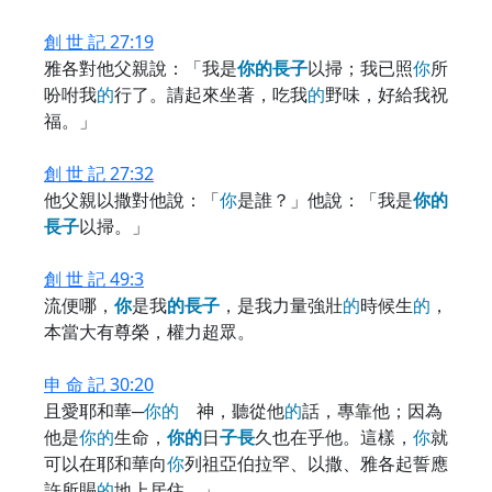
創 世 記 27:19
雅各對他父親說：「我是
你
的
長
子
以掃；我已照
你
所
吩咐我
的
行了。請起來坐著，吃我
的
野味，好給我祝
福。」
創 世 記 27:32
他父親以撒對他說：「
你
是誰？」他說：「我是
你
的
長
子
以掃。」
創 世 記 49:3
流便哪，
你
是我
的
長
子
，是我力量強壯
的
時候生
的
，
本當大有尊榮，權力超眾。
申 命 記 30:20
且愛耶和華─
你
的
神，聽從他
的
話，專靠他；因為
他是
你
的
生命，
你
的
日
子
長
久也在乎他。這樣，
你
就
可以在耶和華向
你
列祖亞伯拉罕、以撒、雅各起誓應
許所賜
的
地上居住。」