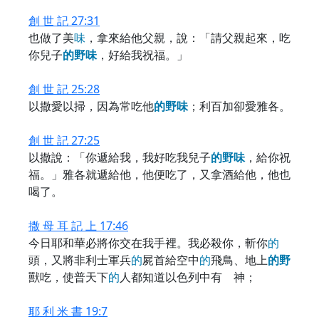
創 世 記 27:31
也做了美
味
，拿來給他父親，說：「請父親起來，吃
你兒子
的
野
味
，好給我祝福。」
創 世 記 25:28
以撒愛以掃，因為常吃他
的
野
味
；利百加卻愛雅各。
創 世 記 27:25
以撒說：「你遞給我，我好吃我兒子
的
野
味
，給你祝
福。」雅各就遞給他，他便吃了，又拿酒給他，他也
喝了。
撒 母 耳 記 上 17:46
今日耶和華必將你交在我手裡。我必殺你，斬你
的
頭，又將非利士軍兵
的
屍首給空中
的
飛鳥、地上
的
野
獸吃，使普天下
的
人都知道以色列中有 神；
耶 利 米 書 19:7