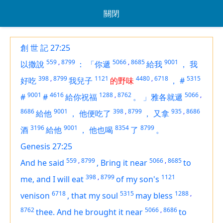
關閉
創 世 記 27:25
559
,
8799
5066
,
8685
9001
以撒說
：
「你遞
給我
，
我
398
,
8799
1121
4480
,
6718
5315
好吃
我兒子
的野味
，
#
9001
4616
1288
,
8762
5066
,
#
#
給你祝福
。
」雅各就遞
8686
9001
398
,
8799
935
,
8686
給他
，
他便吃了
，
又拿
3196
9001
8354
8799
酒
給他
，
他也喝
了
。
Genesis 27:25
559
,
8799
5066
,
8685
And he said
,
Bring
it
near
to
398
,
8799
1121
me, and I will eat
of my son's
6718
5315
1288
,
venison
,
that my soul
may bless
8762
5066
,
8686
thee. And he brought
it
near
to