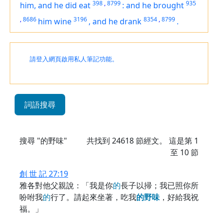
398
,
8799
935
him, and he did eat
:
and he brought
,
8686
3196
8354
,
8799
him wine
,
and he drank
.
請登入網頁啟用私人筆記功能。
詞語搜尋
搜尋 "的野味"
共找到
24618
節經文。 這是第 1
至 10 節
創 世 記 27:19
雅各對他父親說：「我是你
的
長子以掃；我已照你所
吩咐我
的
行了。請起來坐著，吃我
的
野
味
，好給我祝
福。」