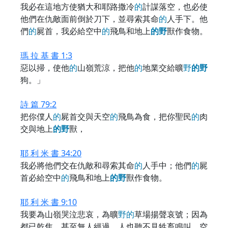
我必在這地方使猶大和耶路撒冷
的
計謀落空，也必使
他們在仇敵面前倒於刀下，並尋索其命
的
人手下。他
們
的
屍首，我必給空中
的
飛鳥和地上
的
野
獸作食物。
瑪 拉 基 書 1:3
惡以掃，使他
的
山嶺荒涼，把他
的
地業交給曠
野
的
野
狗。」
詩 篇 79:2
把你僕人
的
屍首交與天空
的
飛鳥為食，把你聖民
的
肉
交與地上
的
野
獸，
耶 利 米 書 34:20
我必將他們交在仇敵和尋索其命
的
人手中；他們
的
屍
首必給空中
的
飛鳥和地上
的
野
獸作食物。
耶 利 米 書 9:10
我要為山嶺哭泣悲哀，為曠
野
的
草場揚聲哀號；因為
都已乾焦，甚至無人經過。人也聽不見牲畜鳴叫，空