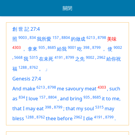
關閉
創 世 記 27:4
9003
,
834
157
,
8804
6213
,
8798
照
我所愛
的做成
美味
4303
935
,
8685
9001
398
,
8799
9002
，
拿來
給我
吃
，
使
,
5668
5315
4191
,
8799
9002
,
2962
我
在未死
之先
給你祝
1288
,
8762
福
。
」
Genesis 27:4
6213
,
8798
4303
And make
me savoury meat
,
such
834
157
,
8804
935
,
8685
as
I love
,
and bring
it
to me,
398
,
8799
5315
that I may eat
;
that my soul
may
1288
,
8762
2962
4191
,
8799
bless
thee before
I die
.