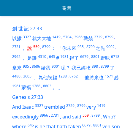
關閉
創 世 記 27:33
3327
1419
,
5704
,
3966
2729
,
8799
,
以撒
就大大地
戰兢
2731
559
,
8799
935
,
8799
9002
,
，
說
：
「你未來
之先
2962
4310
,
645
1931
6679
,
8801
6718
，
是誰
#
得了
野味
935
,
8686
9001
398
,
8799
拿來
給我
呢？
我已經吃
了
4480
,
3605
1288
,
8762
1571
，
為他祝福
；
他將來也
必
1961
1288
,
8803
蒙福
。
」
Genesis 27:33
3327
2729
,
8799
1419
And Isaac
trembled
very
3966
,
2731
559
,
8799
exceedingly
,
and said
,
Who?
645
6679
,
8801
where
is
he that hath taken
venison