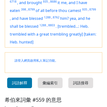
6718
935
,
8686
,
and brought
it
me, and I have
398
,
8799
935
,
8799
eaten
of all before thou camest
1288
,
8762
,
and have blessed
him? yea,
and
he
1288
,
8803
shall be blessed
.
[trembled...: Heb.
trembled with a great trembling greatly]
[taken:
Heb. hunted]
請登入網頁啟用私人筆記功能。
詞語解釋
彙編索引
詞語搜尋
希伯來詞彙 #559 的意思