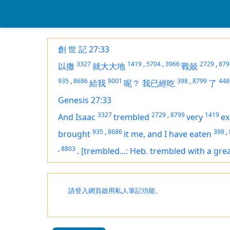
創 世 記 27:33
3327
1419
,
5704
,
3966
2729
,
879
以撒
就大大地
戰兢
935
,
8686
9001
398
,
8799
448
給我
呢？
我已經吃
了
Genesis 27:33
3327
2729
,
8799
1419
And Isaac
trembled
very
ex
935
,
8686
398
,
brought
it
me, and I have eaten
,
8803
.
[trembled...: Heb. trembled with a gre
請登入網頁啟用私人筆記功能。