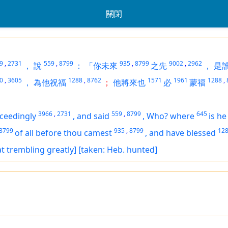
關閉
9
,
2731
559
,
8799
935
,
8799
9002
,
2962
，
說
：
「你未來
之先
，
是
0
,
3605
1288
,
8762
1571
1961
1288
,
，
為他祝福
；
他將來也
必
蒙福
3966
,
2731
559
,
8799
645
ceedingly
,
and said
,
Who? where
is
he
8799
935
,
8799
12
of all before thou camest
,
and have blessed
at trembling greatly]
[taken: Heb. hunted]