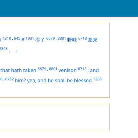
4310
,
645
1931
6679
,
8801
6718
誰
#
得了
野味
拿來
8803
。
」
6679
,
8801
6718
 that hath taken
venison
,
and
88
,
8762
1288
him? yea,
and
he shall be blessed