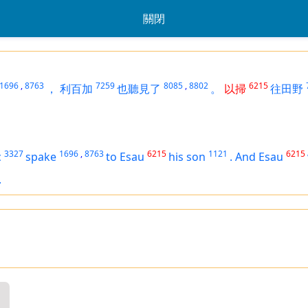
關閉
1696
,
8763
7259
8085
,
8802
6215
，
利百加
也聽見了
。
以掃
往田野
3327
1696
,
8763
6215
1121
6215
c
spake
to Esau
his son
.
And Esau
.