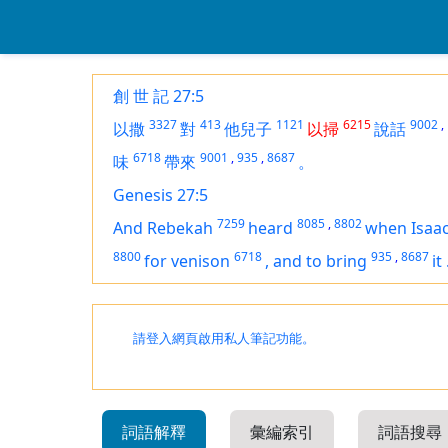
創 世 記 27:5
3327
413
1121
6215
9002
,
以撒
對
他兒子
以掃
說話
6718
9001
,
935
,
8687
味
帶來
。
Genesis 27:5
7259
8085
,
8802
And Rebekah
heard
when Isaa
8800
6718
935
,
8687
for
venison
,
and
to bring
it
請登入網頁啟用私人筆記功能。
詞語解釋
彙編索引
詞語搜尋