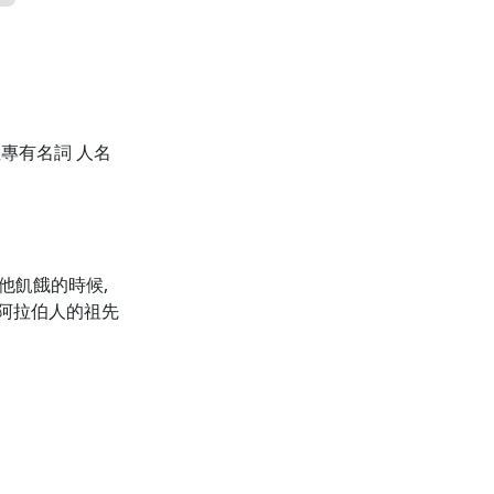
性專有名詞 人名
在他飢餓的時候,
 阿拉伯人的祖先