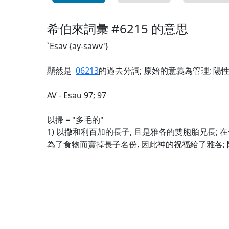
希伯來詞彙 #6215 的意思
`Esav {ay-sawv'}
顯然是
06213
的過去分詞; 原始的意義為管理; 陽
AV - Esau 97; 97
以掃 = "多毛的"
1) 以撒和利百加的長子, 且是雅各的雙胞胎兄長; 
為了食物而賣掉長子名份, 因此神的祝福給了雅各;